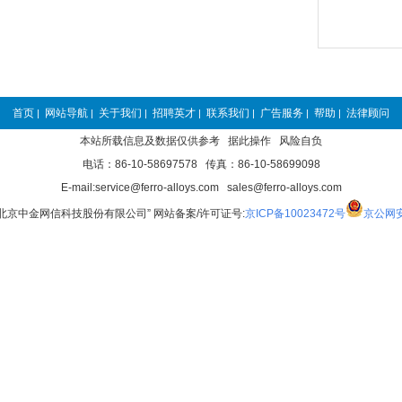
首页
网站导航
关于我们
招聘英才
联系我们
广告服务
帮助
法律顾问
|
|
|
|
|
|
|
本站所载信息及数据仅供参考 据此操作 风险自负
电话：86-10-58697578 传真：86-10-58699098
E-mail:service@ferro-alloys.com sales@ferro-alloys.com
“北京中金网信科技股份有限公司” 网站备案/许可证号:
京ICP备10023472号
京公网安备