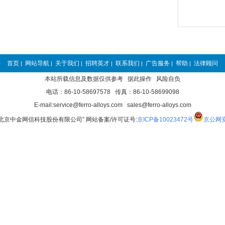
首页
网站导航
关于我们
招聘英才
联系我们
广告服务
帮助
法律顾问
|
|
|
|
|
|
|
本站所载信息及数据仅供参考 据此操作 风险自负
电话：86-10-58697578 传真：86-10-58699098
E-mail:service@ferro-alloys.com sales@ferro-alloys.com
“北京中金网信科技股份有限公司” 网站备案/许可证号:
京ICP备10023472号
京公网安备