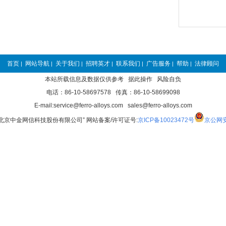
首页
网站导航
关于我们
招聘英才
联系我们
广告服务
帮助
法律顾问
|
|
|
|
|
|
|
本站所载信息及数据仅供参考 据此操作 风险自负
电话：86-10-58697578 传真：86-10-58699098
E-mail:service@ferro-alloys.com sales@ferro-alloys.com
“北京中金网信科技股份有限公司” 网站备案/许可证号:
京ICP备10023472号
京公网安备