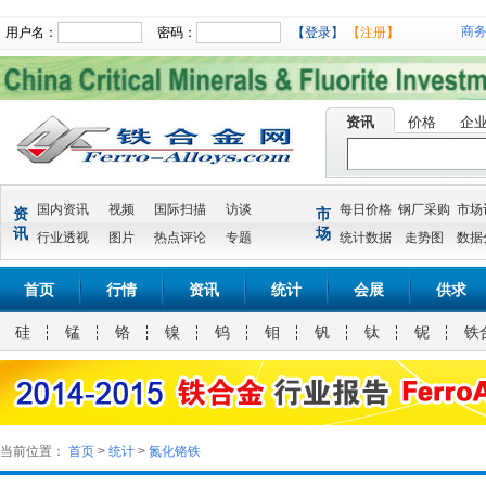
商
用户名：
密码：
【登录】
【注册】
资讯
价格
企
国内资讯
视频
国际扫描
访谈
每日价格
钢厂采购
市场
资
市
讯
场
行业透视
图片
热点评论
专题
统计数据
走势图
数据
首页
行情
资讯
统计
会展
供求
硅
锰
铬
镍
钨
钼
钒
钛
铌
铁
当前位置：
首页
>
统计
>
氮化铬铁