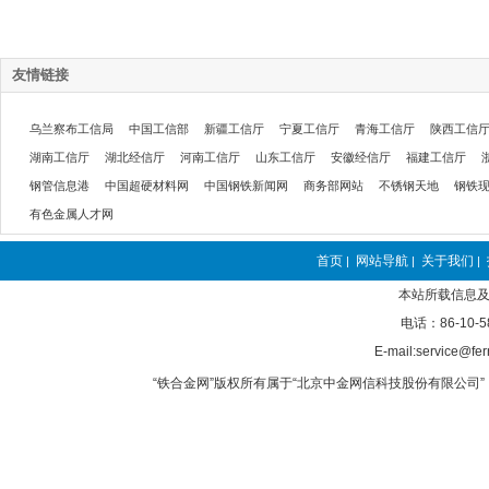
友情链接
乌兰察布工信局
中国工信部
新疆工信厅
宁夏工信厅
青海工信厅
陕西工信
湖南工信厅
湖北经信厅
河南工信厅
山东工信厅
安徽经信厅
福建工信厅
钢管信息港
中国超硬材料网
中国钢铁新闻网
商务部网站
不锈钢天地
钢铁
有色金属人才网
首页
网站导航
关于我们
|
|
|
本站所载信息及
电话：86-10-5
E-mail:service@fer
“铁合金网”版权所有属于“北京中金网信科技股份有限公司” 