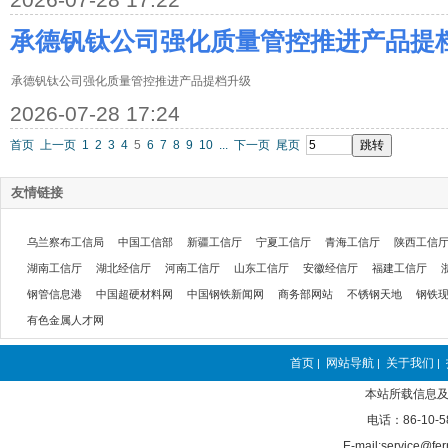
承德钒钛公司强化质量管控推进产品提
承德钒钛公司强化质量管控推进产品提档升级
2026-07-28 17:24
首页
上一页
1
2
3
4
5
6
7
8
9
10
...
下一页
尾页
友情链接
乌兰察布工信局
中国工信部
新疆工信厅
宁夏工信厅
青海工信厅
陕西工信
湖南工信厅
湖北经信厅
河南工信厅
山东工信厅
安徽经信厅
福建工信厅
钢管信息港
中国超硬材料网
中国钢铁新闻网
商务部网站
不锈钢天地
钢铁
有色金属人才网
首页
网站导航
关于我们
|
|
|
本站所载信息及
电话：86-10-5
E-mail:service@fer