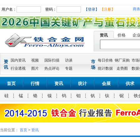
商
用户名：
密码：
【登录】
【注册】
资讯
价格
企
国内资讯
视频
国际扫描
访谈
每日价格
钢厂采购
市场
资
市
讯
场
行业透视
图片
热点评论
专题
统计数据
走势图
数据
首页
行情
资讯
统计
会展
供求
硅
锰
铬
镍
钨
钼
钒
钛
铌
铁
当前位置：
首页
>
资讯