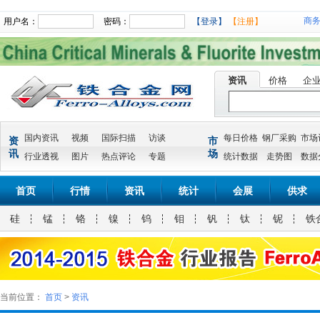
商
用户名：
密码：
【登录】
【注册】
资讯
价格
企
国内资讯
视频
国际扫描
访谈
每日价格
钢厂采购
市场
资
市
讯
场
行业透视
图片
热点评论
专题
统计数据
走势图
数据
首页
行情
资讯
统计
会展
供求
硅
锰
铬
镍
钨
钼
钒
钛
铌
铁
当前位置：
首页
>
资讯