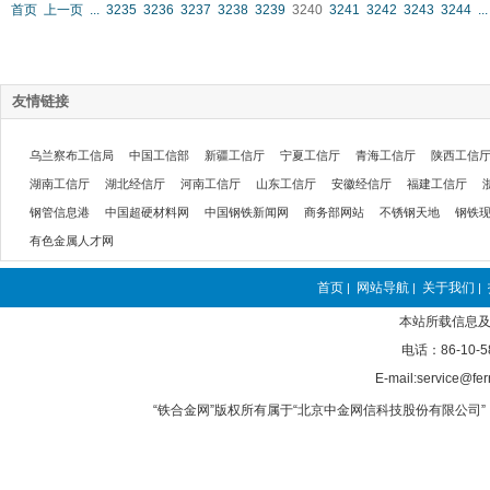
首页
上一页
...
3235
3236
3237
3238
3239
3240
3241
3242
3243
3244
...
友情链接
乌兰察布工信局
中国工信部
新疆工信厅
宁夏工信厅
青海工信厅
陕西工信
湖南工信厅
湖北经信厅
河南工信厅
山东工信厅
安徽经信厅
福建工信厅
钢管信息港
中国超硬材料网
中国钢铁新闻网
商务部网站
不锈钢天地
钢铁
有色金属人才网
首页
网站导航
关于我们
|
|
|
本站所载信息及
电话：86-10-5
E-mail:service@fer
“铁合金网”版权所有属于“北京中金网信科技股份有限公司” 