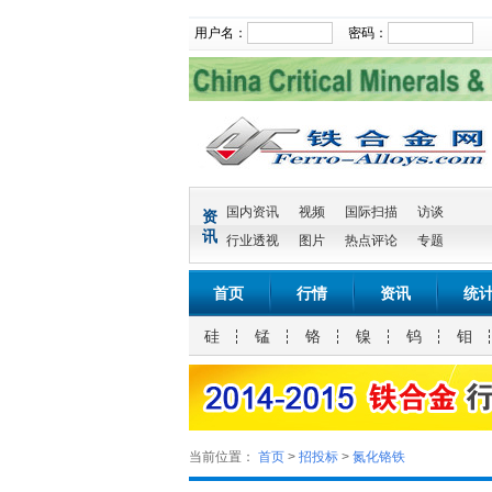
用户名：
密码：
国内资讯
视频
国际扫描
访谈
资
讯
行业透视
图片
热点评论
专题
首页
行情
资讯
统
硅
锰
铬
镍
钨
钼
当前位置：
首页
>
招投标
>
氮化铬铁