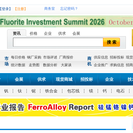
商务室
忘记密码？
【登录】
【注册】
资讯
价格
企业
供求
会展
搜 索
每日价格
钢厂采购
市场评述
厂商报价
供应信息
招标投标
现货
市
商
场
机
统计数据
走势图
数据分析
大家谈
企业推广
求购信息
招商
计
会展
供求
现货商城
招投标
企业
技
钒
钛
铌
铁合金
包芯线
镁
钙
电石