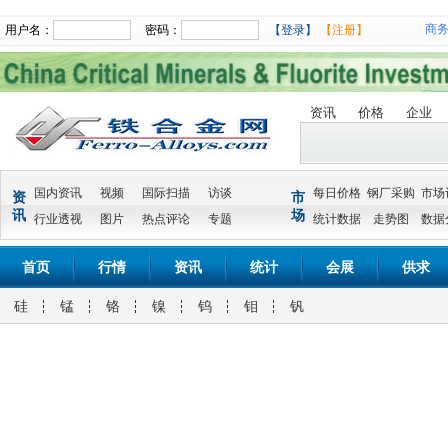
商
用户名：
密码：
【登录】
【注册】
资讯
价格
企业
国内资讯
视频
国际扫描
访谈
每日价格
钢厂采购
市场
资
市
讯
场
行业透视
图片
热点评论
专题
统计数据
走势图
数据
首页
行情
资讯
统计
会展
供求
硅
锰
铬
镍
钨
钼
钒