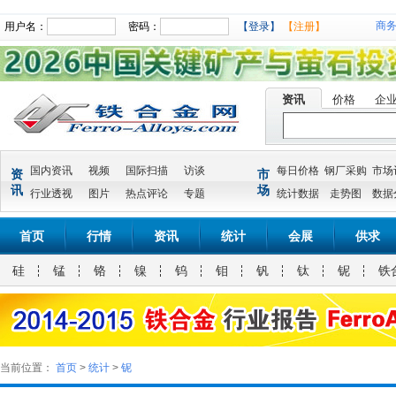
商
用户名：
密码：
【登录】
【注册】
资讯
价格
企
国内资讯
视频
国际扫描
访谈
每日价格
钢厂采购
市场
资
市
讯
场
行业透视
图片
热点评论
专题
统计数据
走势图
数据
首页
行情
资讯
统计
会展
供求
硅
锰
铬
镍
钨
钼
钒
钛
铌
铁
当前位置：
首页
>
统计
>
铌