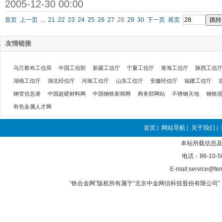
2005-12-30 00:00
首页
上一页
...
21
22
23
24
25
26
27
28
29
30
下一页
尾页
友情链接
乌兰察布工信局
中国工信部
新疆工信厅
宁夏工信厅
青海工信厅
陕西工信
湖南工信厅
湖北经信厅
河南工信厅
山东工信厅
安徽经信厅
福建工信厅
钢管信息港
中国超硬材料网
中国钢铁新闻网
商务部网站
不锈钢天地
钢铁
有色金属人才网
首页
网站导航
关于我们
|
|
|
本站所载信息及
电话：86-10-5
E-mail:service@fer
“铁合金网”版权所有属于“北京中金网信科技股份有限公司” 