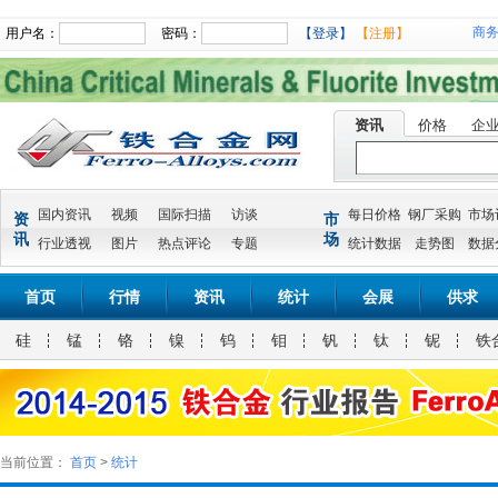
商
用户名：
密码：
【登录】
【注册】
资讯
价格
企
国内资讯
视频
国际扫描
访谈
每日价格
钢厂采购
市场
资
市
讯
场
行业透视
图片
热点评论
专题
统计数据
走势图
数据
首页
行情
资讯
统计
会展
供求
硅
锰
铬
镍
钨
钼
钒
钛
铌
铁
当前位置：
首页
>
统计