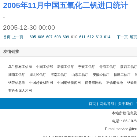
2005年11月中国五氧化二钒进口统计
-
2005-12-30 00:00
首页
上一页
...
605
606
607
608
609
610
611
612
613
614
...
下一页
尾页
友情链接
乌兰察布工信局
中国工信部
新疆工信厅
宁夏工信厅
青海工信厅
陕西工信
湖南工信厅
湖北经信厅
河南工信厅
山东工信厅
安徽经信厅
福建工信厅
钢管信息港
中国超硬材料网
中国钢铁新闻网
商务部网站
不锈钢天地
钢铁
有色金属人才网
首页
网站导航
关于我们
|
|
|
本站所载信息及
电话：86-10-5
E-mail:service@fer