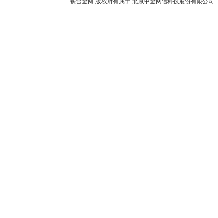
“铁合金网”版权所有属于“北京中金网信科技股份有限公司” 