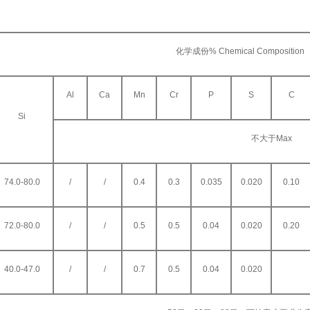
化学成份% Chemical Composition
Al
Ca
Mn
Cr
P
S
C
Si
不大于Max
74.0-80.0
/
/
0.4
0.3
0.035
0.020
0.10
72.0-80.0
/
/
0.5
0.5
0.04
0.020
0.20
40.0-47.0
/
/
0.7
0.5
0.04
0.020