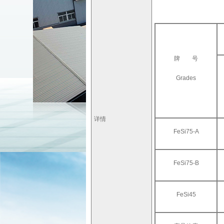
牌 号
Grades
详情
FeSi75-A
FeSi75-B
FeSi45