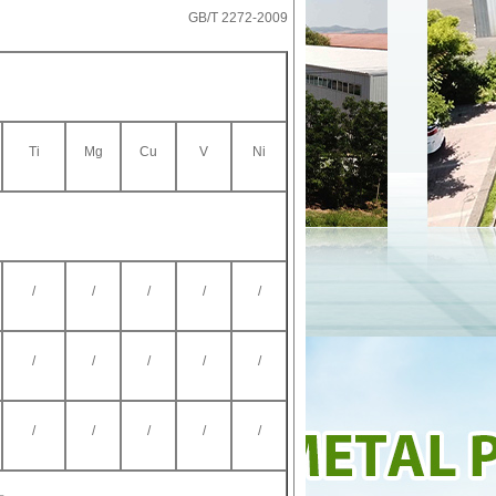
GB/T 2272-2009
Ti
Mg
Cu
V
Ni
/
/
/
/
/
/
/
/
/
/
/
/
/
/
/