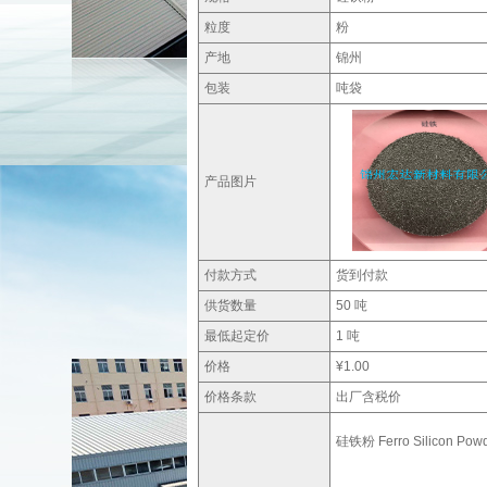
粒度
粉
产地
锦州
包装
吨袋
产品图片
付款方式
货到付款
供货数量
50 吨
最低起定价
1 吨
价格
¥1.00
价格条款
出厂含税价
硅铁粉 Ferro Silicon Pow