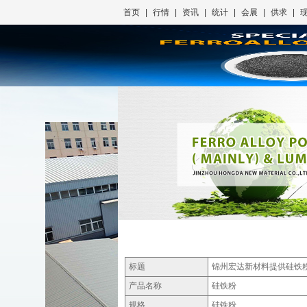
首页
|
行情
|
资讯
|
统计
|
会展
|
供求
|
标题
锦州宏达新材料提供硅铁
产品名称
硅铁粉
规格
硅铁粉