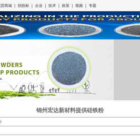
现货商城
|
招投标
|
企业
|
技术
|
政策
|
视频
|
专题
锦州宏达新材料提供硅铁粉
粉