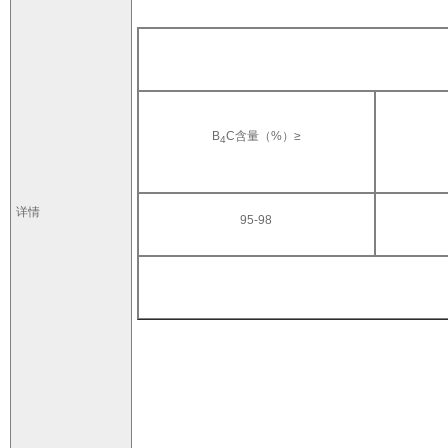
B
C含量（%）≥
4
详情
95-98