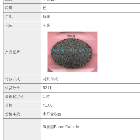
粒度
粉
产地
锦州
包装
吨袋
产品图片
付款方式
货到付款
供货数量
52 吨
最低起定价
1 吨
价格
¥1.00
价格条款
出厂含税价
碳化硼Boron Carbide