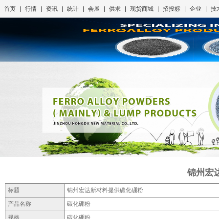
首页
|
行情
|
资讯
|
统计
|
会展
|
供求
|
现货商城
|
招投标
|
企业
|
技
锦州宏
标题
锦州宏达新材料提供碳化硼粉
产品名称
碳化硼粉
规格
碳化硼粉