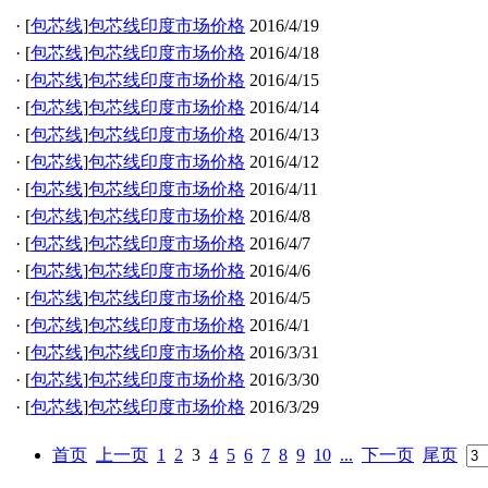
·
[
包芯线
]
包芯线印度市场价格
2016/4/19
·
[
包芯线
]
包芯线印度市场价格
2016/4/18
·
[
包芯线
]
包芯线印度市场价格
2016/4/15
·
[
包芯线
]
包芯线印度市场价格
2016/4/14
·
[
包芯线
]
包芯线印度市场价格
2016/4/13
·
[
包芯线
]
包芯线印度市场价格
2016/4/12
·
[
包芯线
]
包芯线印度市场价格
2016/4/11
·
[
包芯线
]
包芯线印度市场价格
2016/4/8
·
[
包芯线
]
包芯线印度市场价格
2016/4/7
·
[
包芯线
]
包芯线印度市场价格
2016/4/6
·
[
包芯线
]
包芯线印度市场价格
2016/4/5
·
[
包芯线
]
包芯线印度市场价格
2016/4/1
·
[
包芯线
]
包芯线印度市场价格
2016/3/31
·
[
包芯线
]
包芯线印度市场价格
2016/3/30
·
[
包芯线
]
包芯线印度市场价格
2016/3/29
首页
上一页
1
2
3
4
5
6
7
8
9
10
...
下一页
尾页