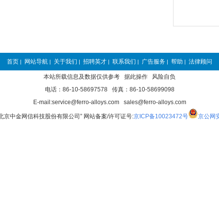
首页
网站导航
关于我们
招聘英才
联系我们
广告服务
帮助
法律顾问
|
|
|
|
|
|
|
本站所载信息及数据仅供参考 据此操作 风险自负
电话：86-10-58697578 传真：86-10-58699098
E-mail:service@ferro-alloys.com sales@ferro-alloys.com
“北京中金网信科技股份有限公司” 网站备案/许可证号:
京ICP备10023472号
京公网安备