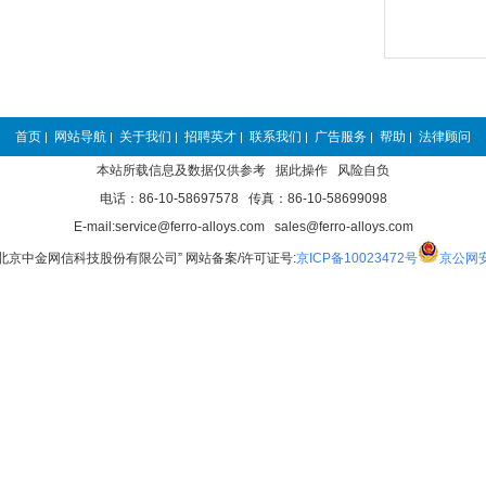
首页
网站导航
关于我们
招聘英才
联系我们
广告服务
帮助
法律顾问
|
|
|
|
|
|
|
本站所载信息及数据仅供参考 据此操作 风险自负
电话：86-10-58697578 传真：86-10-58699098
E-mail:service@ferro-alloys.com sales@ferro-alloys.com
“北京中金网信科技股份有限公司” 网站备案/许可证号:
京ICP备10023472号
京公网安备