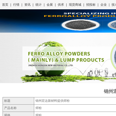
首页
|
行情
|
资讯
|
统计
|
会展
|
供求
|
现货商城
|
招投标
|
企业
|
技
锦州
标题
锦州宏达新材料提供焊粉
产品名称
焊粉
规格
焊粉