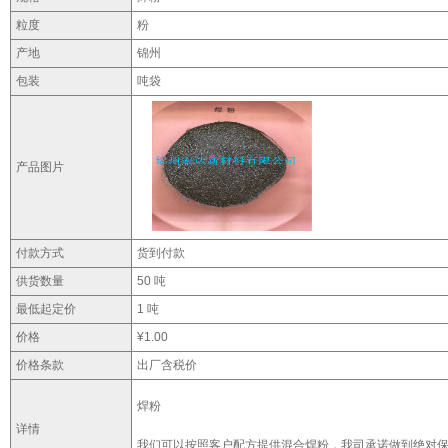
粒度
粉
产地
锦州
包装
吨袋
产品图片
付款方式
货到付款
供货数量
50 吨
最低起定价
1 吨
价格
¥1.00
价格条款
出厂含税价
焊粉
详情
我们可以按照客户配方提供混合焊粉，我司承诺做到绝对