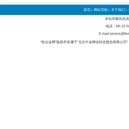
钙
块
粒
锂
首页
网站导航
关于我们
|
|
|
碳酸锂
锂电池
氢氧化锂
本站所载信息及
硅
电话：86-10-5
硅铁
硅钙
硅钡
>>
E-mail:service@fer
锰
“铁合金网”版权所有属于“北京中金网信科技股份有限公司” 
硅锰
锰铁
锰矿
>>
铬
铬铁
铬矿
硅铬
>>
镍
镍铁
镍矿
镍粉
>>
包芯线
钙铁
硅钙
硼铁
>>
钨
钨铁
钨铁粉
钨精矿
>>
钼
钼铁
钼铁粉
钼精矿
>>