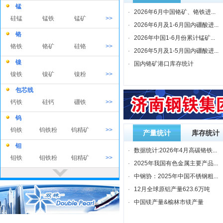
锰
·
2026年6月中国铬矿、铬铁进...
硅锰
锰铁
锰矿
>>
·
2026年6月及1-6月国内硼酸进...
铬
·
2026年中国1-6月份累计锰矿...
铬铁
铬矿
硅铬
>>
·
2026年5月及1-5月国内硼酸进...
镍
·
国内铬矿港口库存统计
镍铁
镍矿
镍粉
>>
包芯线
钙铁
硅钙
硼铁
>>
钨
钨铁
钨铁粉
钨精矿
>>
产量统计
库存统计
钼
·
数据统计:2026年4月高碳铬铁...
钼铁
钼铁粉
钼精矿
>>
·
2025年我国有色金属主要产品...
钒
·
中钢协：2025年中国不锈钢粗...
钒铁
钒氮
钒渣
>>
·
12月全球原铝产量623.6万吨
钛
·
中国镁产量&榆林市镁产量
钛铁
钛精矿
钛铁粉
>>