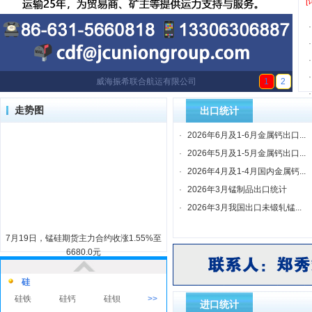
[
·
·
·
·
威海振希联合航运有限公司
1
2
·
走势图
出口统计
铁合金
·
2026年6月及1-6月金属钙出口...
铁合金
·
2026年5月及1-5月金属钙出口...
钽
·
2026年4月及1-4月国内金属钙...
钽
·
2026年3月锰制品出口统计
金属钙
·
2026年3月我国出口未锻轧锰...
还原钙-粗
电解钙 钙
电解钙 钙
>>
钙
块
粒
7月19日，锰硅期货主力合约收涨1.55%至
锂
6680.0元
碳酸锂
锂电池
氢氧化锂
硅
硅铁
硅钙
硅钡
>>
进口统计