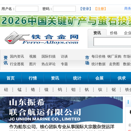
商
用户名：
密码：
【登录】
【注册】
资讯
价格
企
国内资讯
视频
国际扫描
访谈
每日价格
钢厂采购
市场
资
市
讯
场
行业透视
图片
热点评论
专题
统计数据
走势图
数据
首页
行情
资讯
统计
会展
供求
硅
锰
铬
镍
钨
钼
钒
钛
铌
铁