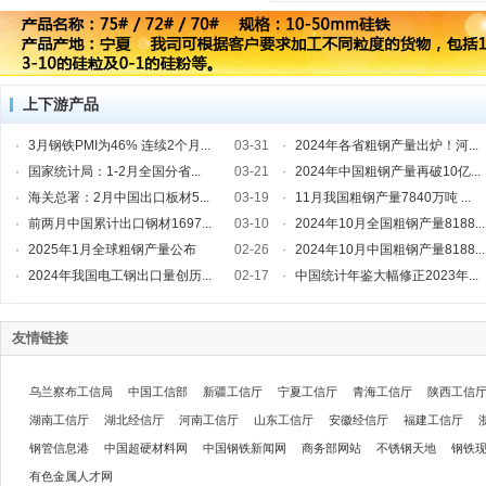
铌
钽铌矿
铌铁粉
铌铁|钽铁
>>
镁
镁锭
镁粉
镁合金
上下游产品
其他合金
·
3月钢铁PMI为46% 连续2个月...
03-31
·
2024年各省粗钢产量出炉！河...
硼铁
磷铁
硫铁
>>
·
国家统计局：1-2月全国分省...
03-21
·
2024年中国粗钢产量再破10亿...
相关行业
·
海关总署：2月中国出口板材5...
03-19
·
11月我国粗钢产量7840万吨 ...
金属
钢铁
焦炭
>>
·
前两月中国累计出口钢材1697...
03-10
·
2024年10月全国粗钢产量8188...
·
2025年1月全球粗钢产量公布
02-26
·
2024年10月中国粗钢产量8188...
碳化钙(电石)
·
2024年我国电工钢出口量创历...
02-17
·
中国统计年鉴大幅修正2023年...
碳化钙(电
石)
铁合金
友情链接
铁合金
钽
乌兰察布工信局
中国工信部
新疆工信厅
宁夏工信厅
青海工信厅
陕西工信
钽
湖南工信厅
湖北经信厅
河南工信厅
山东工信厅
安徽经信厅
福建工信厅
金属钙
钢管信息港
中国超硬材料网
中国钢铁新闻网
商务部网站
不锈钢天地
钢铁
还原钙-粗
电解钙 钙
电解钙 钙
>>
有色金属人才网