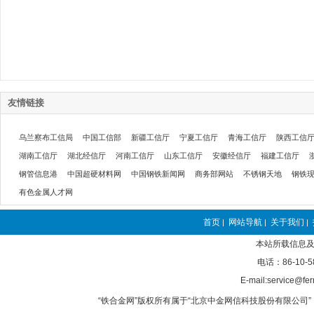
友情链接
乌兰察布工信局
中国工信部
新疆工信厅
宁夏工信厅
青海工信厅
陕西工信
湖南工信厅
湖北经信厅
河南工信厅
山东工信厅
安徽经信厅
福建工信厅
钢管信息港
中国超硬材料网
中国钢铁新闻网
商务部网站
不锈钢天地
钢铁
有色金属人才网
首页
网站导航
关于我们
|
|
|
本站所载信息及
电话：86-10-5
E-mail:service@fer
“铁合金网”版权所有属于“北京中金网信科技股份有限公司” 