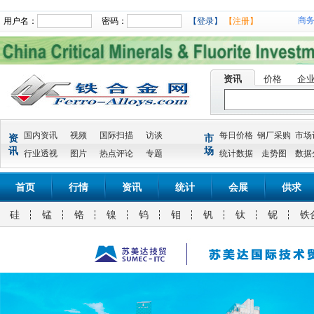
商
用户名：
密码：
【登录】
【注册】
资讯
价格
企
国内资讯
视频
国际扫描
访谈
每日价格
钢厂采购
市场
资
市
讯
场
行业透视
图片
热点评论
专题
统计数据
走势图
数据
首页
行情
资讯
统计
会展
供求
硅
锰
铬
镍
钨
钼
钒
钛
铌
铁