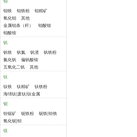
钼
钼铁
钼铁粉
钼精矿
氧化钼
其他
金属钼条（杆）
钼酸铵
钼酸铵
钒
钒铁
钒氮
钒渣
钒铁粉
氮化钒
偏钒酸铵
五氧化二钒
其他
钛
钛铁
钛精矿
钛铁粉
海绵钛|废钛|钛金属
铌
钽铌矿
铌铁粉
铌铁|钽铁
氧化铌|钽
镁