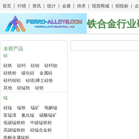
首页
|
行情
|
资讯
|
统计
|
会展
|
供求
|
现货商城
|
招投标
|
企
铁合金行业
全部产品
硅
硅铁
硅钙
硅钡
硅钙钡
硅铁粉
碳化硅
金属硅
硅钙钡铝
硅镁|稀土硅铁
其他
硅锰锆
硅锆
锰
硅锰
锰铁
锰矿
电解锰
富锰渣
氮化锰
碳酸锰矿
低碳锰铁粉
中碳锰铁粉
高碳锰铁粉
硅锰合金粉
电解金属锰粉