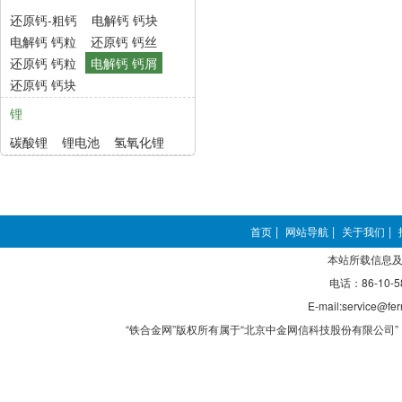
还原钙-粗钙
电解钙 钙块
电解钙 钙粒
还原钙 钙丝
还原钙 钙粒
电解钙 钙屑
还原钙 钙块
锂
碳酸锂
锂电池
氢氧化锂
首页
|
网站导航
|
关于我们
|
本站所载信息及
电话：86-10-5
E-mail:service@fer
“铁合金网”版权所有属于“北京中金网信科技股份有限公司” 