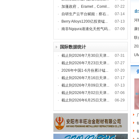
·
加蓬政府， Eramet，Comil...
07-22
企
·
自研生产云平台赋能：察右...
07-14
河
·
Berry Alloys1200亿投资锰...
07-13
·
南非Ngqura港液化天然气码...
07-09
康
联
2
国际数据统计
U
·
截止到2026年7月30日天津...
07-31
·
截止到2026年7月23日天津...
07-27
·
2026年中国1-6月份累计锰...
07-20
·
截止到2026年7月16日天津...
07-17
·
截止到2026年7月09日天津...
07-13
·
截止到2026年7月02日天津...
07-06
·
截止到2026年6月25日天津...
06-29