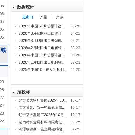
06
数据统计
06
进出口
|
产量
|
库存
05
·
2026年中国1-6月份累计锰...
07-20
05
·
2026年3月锰制品出口统计
04-21
05
·
2026年3月我国出口未锻轧...
04-21
·
2026年2月我国出口电解锰...
03-23
·
2026年中国1-2月份累计锰...
03-20
·
2026年1月我国出口电解锰...
02-23
·
2025年中国10月份及1-10月...
11-20
29
28
招投标
27
·
北方某大钢厂集团2025年10...
10-17
24
·
南方某钢厂新一轮低氮金属...
10-17
23
·
辽宁某大型钢厂2025年10月...
10-17
22
·
湖南特种金属材料有限责任...
09-25
·
湘潭钢铁新一轮金属锰球招...
09-25