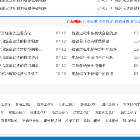
锦州宏达新材料提供低碳锰铁
04-03
锦州宏达新材
锦州宏达新材料提供中碳锰铁
04-03
锦州宏达新材
产品知识
行业标准
冶金技术
资源分布
政策
产富锰渣的主要方法
07-12
·
炼钢过程中各类铁合金的加...
07-
炉冶炼富锰渣的操作制度
07-12
·
锰铁是什么有哪些用途
11-
炉冶炼富锰渣对炉型的要...
07-12
·
锰铁埋弧电炉中炉料的结块
12-
炉冶炼富锰渣的技术进步
07-12
·
电解锰行业清洁生产分析
11-
炉冶炼富锰渣的特点和原...
07-12
·
二氧化硒安全周知卡
09-
矿石冶炼富锰渣和生铁工...
10-23
·
电解锰在不锈钢中的作用
03-
夏工信厅
青海工信厅
陕西工信厅
云南工信厅
贵州工信厅
四川经信厅
重庆经信
信厅
安徽经信厅
福建工信厅
浙江经信厅
江苏工信厅
内蒙古工息厅
山西工信厅
商务部网站
不锈钢天地
钢铁现货网
桥梁工程
马鞍山钢铁
太原钢铁
鞍山钢铁