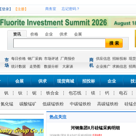
商务室
忘记密码？
【登录】
【注册】
资讯
价格
企业
供求
会展
搜 索
每日价格
钢厂采购
市场评述
厂商报价
供应信息
招标投标
现货
市
商
场
机
统计数据
走势图
数据分析
大家谈
企业推广
求购信息
招商
计
会展
供求
现货商城
招投标
企业
技
钒
钛
铌
铁合金
包芯线
镁
钙
电石
氮化锰
碳酸锰矿
低碳锰铁粉
中碳锰铁粉
高碳锰铁粉
硅锰
热点关注
河钢集团8月硅锰采购明细
河钢集团8月硅锰采购明细
[详情]