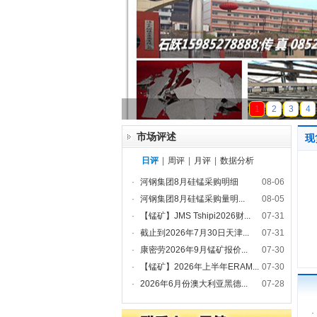
天磁锰业
1
2
3
4
市场评述
现
日评
|
周评
|
月评
|
数据分析
·
河钢集团8月硅锰采购明细
08-06
·
河钢集团8月硅锰采购量明...
08-05
·
【锰矿】JMS Tshipi2026财...
07-31
·
截止到2026年7月30日天津...
07-31
·
康密劳2026年9月锰矿报价...
07-30
·
【锰矿】2026年上半年ERAM...
07-30
·
2026年6月份澳大利亚黑德...
07-28
·