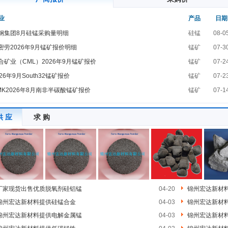
业
产品
日期
钢集团8月硅锰采购量明细
硅锰
08-0
密劳2026年9月锰矿报价明细
锰矿
07-3
合矿业（CML）2026年9月锰矿报价
锰矿
07-2
026年9月South32锰矿报价
锰矿
07-2
MK2026年8月南非半碳酸锰矿报价
锰矿
07-1
供 应
求 购
厂家现货出售优质脱氧剂硅铝锰
04-20
锦州宏达新材
锦州宏达新材料提供硅锰合金
04-03
锦州宏达新材
锦州宏达新材料提供电解金属锰
04-03
锦州宏达新材