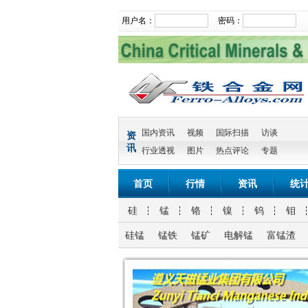
用户名：
密码：
国内资讯
视频
国际扫描
访谈
资
讯
行业透视
图片
热点评论
专题
首页
行情
资讯
统
硅
锰
铬
镍
钨
钼
硅锰
锰铁
锰矿
电解锰
富锰渣