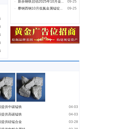
·
新余钢铁启动2025年10月金...
09-25
·
攀钢西钢10月低氮金属锰锭...
09-25
5
0
4
3
4
料提供中碳锰铁
04-03
料提供高碳锰铁
04-03
料提供硅锰合金
03-28