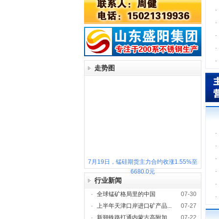
·
·
·
·
·
走势图
·
·
·
7月19日，锰硅期货主力合约收涨1.55%至
·
6680.0元
行业新闻
·
·
全球锰矿格局里的中国
07-30
·
·
上半年天津口岸进口矿产品...
07-27
·
新朔铁路打通内蒙古高附加...
07-22