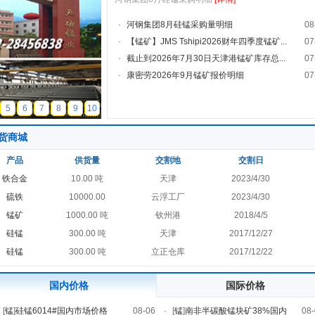
·
河钢集团8月硅锰采购量明细
08
·
【锰矿】JMS Tshipi2026财年四季度锰矿...
07
·
截止到2026年7月30日天津港锰矿库存总...
07
·
康密劳2026年9月锰矿报价明细
07
5
6
7
8
9
10
货商城
产品
供货量
交割地
交割日
铁合金
10.00 吨
天津
2023/4/30
硫铁
10000.00
云浮工厂
2023/4/30
锰矿
1000.00 吨
钦州港
2018/4/5
硅锰
300.00 吨
天津
2017/12/27
硅锰
300.00 吨
立正仓库
2017/12/22
国内价格
国际价格
[
锰
]
硅锰6014#国内市场价格
08-06
·
[
锰
]
南非半碳酸锰块矿38%国内
08-