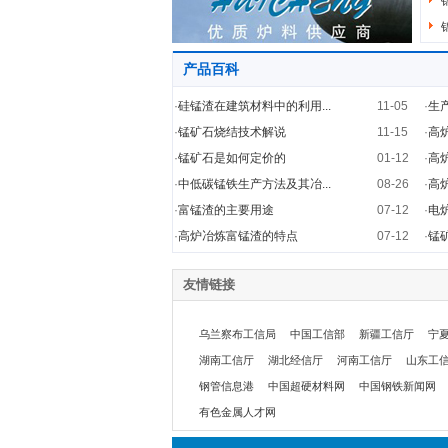
产品百科
·
硅锰渣在建筑材料中的利用...
11-05
·
生
·
锰矿石烧结技术解说
11-15
·
高
·
锰矿石是如何定价的
01-12
·
高
·
中低碳锰铁生产方法及其冶...
08-26
·
高
·
富锰渣的主要用途
07-12
·
电
·
高炉冶炼富锰渣的特点
07-12
·
锰
友情链接
乌兰察布工信局
中国工信部
新疆工信厅
宁
湖南工信厅
湖北经信厅
河南工信厅
山东工
钢管信息港
中国超硬材料网
中国钢铁新闻网
有色金属人才网