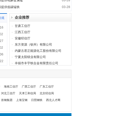
料提供电解金属锰
03-28
料提供低碳锰铁
03-28
企业推荐
法规
·
甘肃工信厅
16
·
江西工信厅
02
·
安徽经信厅
27
·
东方资源（钦州）有限公司
02
·
内蒙古君正能源化工股份有限公司
06
·
宁夏太阳镁业有限公司
22
·
丰镇市丰宇铁合金有限责任公司
委
海南工信厅
广西工信厅
广东工信厅
河北工信厅
天津工和信局
北京经信局
首钢集团
上海宝钢
日照钢铁
西北人才网