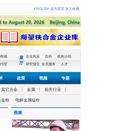
ENGLISH
设为首页
加入收藏
商城
企业风采
百科
机构介绍
展
厅
代理
研究报告
会员服务
人才
术
政策
视频
专题
其它合金
金属
相关行业
合金粉
电解金属锰粉
视频