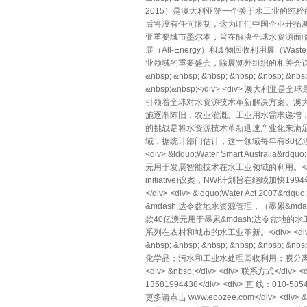
2015）是澳大利亚第一个关于水工业的纯
后将没有任何限制，这为咱们中国企业开拓澳
亚重要城市墨尔本；旨在解决全球水资源面临的挑战；
展（All-Energy）和废物回收利用展（
业领域的重要盛会，除展览外组织的相关会议论坛将分享水
&nbsp; &nbsp; &nbsp; &nbsp; &nbsp; &nbsp
&nbsp;&nbsp;</div> <div
引领着全球对水资源技术革新解决方案。澳大
施逐渐陈旧，农业灌溉、工业用水需求递增，促
的挑战是将水资源技术革新迅速产业化来满足不
域，据统计部门估计，这一领域每年有80亿澳
<div> &ldquo;Water Smart Australia
元用于发展智能技术在水工业领域的利用。</div> <div
initiative)议案，NWI计划旨在继
</div> <div> &ldquo;Water Ac
&mdash;达令盆地水资源管理，（墨累&m
款40亿澳元用于墨累&mdash;达令盆地的水工业发展
系列在农村和城市的水工业革新。</div> <div> 展品范围： &
&nbsp; &nbsp; &nbsp; &nbsp; &nbsp;
化学品；污水和工业水处理回收利用；膜分离
<div> &nbsp;</div> <div> 联系方式</di
13581994438</div> <div> 直 线：010-5854
更多请点击 www.eoozee.com</div> <div> &n