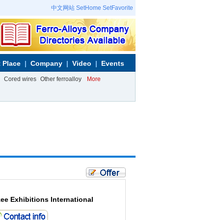
中文网站
SetHome
SetFavorite
 Place
Company
Video
Events
Cored wires
Other ferroalloy
More
ee Exhibitions International