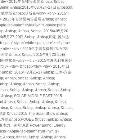
div> 2015年菲律宾水展 &nbsp; &nbsp;
Berlin &nbsp;2015年03月24-27日 &nbsp;德
;白俄罗斯 &nbsp;明斯克</div> <div> 2015年
<div> 2015年台湾泵阀管道展 &nbsp; &nbsp;
tab-span" style="white-space:pre">
; &nbsp; &nbsp; &nbsp; 2015年05月20-
2015年5月27-29日 &nbsp; &nbsp;印尼-雅加达
pan" style="white-space:pre"> </span>
堡</div> <div> 2015年泰国泵阀展 PUMPS
处理展 &nbsp; &nbsp;2015年9月23-25日
p;美国-芝加哥</div> <div> 2015年澳大利亚国际
v> <div> &nbsp;</div> <div> 2015年日
bsp; &nbsp; 2015年2月25-27 &nbsp;日本-东京
; &nbsp; &nbsp; &nbsp; &nbsp;
 &nbsp; &nbsp; &nbsp; &nbsp;
 &nbsp; &nbsp; &nbsp; &nbsp; &nbsp;
 &nbsp; SOLAR MIDDLE EAST 2015
nbsp; &nbsp; &nbsp; &nbsp; &nbsp;
 &nbsp; &nbsp; &nbsp; &nbsp; &nbsp;
展 &nbsp;2015 The Solar Show &nbsp;
展 &nbsp;POGEE &nbsp; &nbsp; &nbsp;
15肯尼亚电力、新能源展 Power &amp; Energy
ss="Apple-tab-span" style="white-
&nbsp; &nbsp; &nbsp; &nbsp; &nbsp;