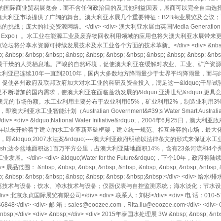
粹的国际商业贸易展览会，而不含任何政治目的及其他利益因素，展商可以完全自由选
大利亚市场提供了广阔的舞台。澳大利亚水展几个重要特征：B2B商业展览及会议；
庞大的社交资源网络。</div> <div> 澳大利亚水展由英国Media Generati
Waste Expo）。水工业在能源工业及废弃物回收利用领域的应用也将为澳大利亚水展
资源可持续发展技术及水工业各个方面的技术革新。</div> <div> &nbsp;</div> 
; &nbsp; &nbsp; &nbsp; &nbsp; &nbsp; &nbsp; &nbsp; &nbsp; &nbsp; &nbsp; &nbs
> 澳大利亚是全球最干燥的人类栖息地。严峻的自然环境，促使澳大利亚在缓解对农业、工业、
利亚已连续10年一直到2010年，国内大多数地方降雨量少于世界平均降雨量，而
使各州政府及联邦政府加大对水工业的科研及资金投入，满足这一&ldquo;干旱试验场
断增加的国内需求，使澳大利亚在面临蓬勃发展的&ldquo;亚洲世纪&rdquo;更
元的市场份额。水工业利用主要分布于农业利用65%，矿业利用2%，制造业利用3%，家
&rdquo;，即澳大利亚水工业智能计划（Australian Government&#39;s Water Smart Aus
> &ldquo;National Water Initiative&rdquo;，2004年6月25日，澳大利亚政
续加快1994年以来开始着手建立的水工业革新基础框架，建立统一规范、相互兼容的市场，
t 2007&rdquo;，即&ldquo;2007水法案&rdquo;----澳大利亚政府明确以法律条文
dash;达令盆地面积达1百万平方公里，占澳大利亚陆地面积14%，含有23条河流和4
。</div> <div> &ldquo;Water for the Future&rdquo;，下个10
nbsp; &nbsp; &nbsp; &nbsp; &nbsp; &nbsp; &nbsp; &nbsp; &nbsp; &nbs
 &nbsp; &nbsp; &nbsp; &nbsp; &nbsp; &nbsp; &nbsp; &nbsp;&nbsp;</d
技术与设备；饮水、净水技术与设备；仪器仪表与自控监测系统；海水淡化；节水设备；
v> <div> 北京永贞国际展览有限公司</div> <div> 联系人：刘杉</div> <div> 电 话：010-57
6848</div> <div> 邮 箱：sales@eoozee.com，Rita.liu@eoozee.com</div> <div>
bsp;</div> <div> &nbsp;</div> <div> 2015年泰国水处理展 3W &nbsp; &nbsp; &nbs