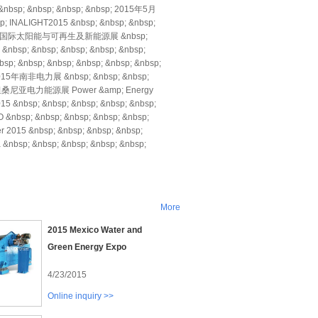
nbsp; &nbsp; &nbsp; &nbsp; 2015年5月
; INALIGHT2015 &nbsp; &nbsp; &nbsp;
2015第七届印尼国际太阳能与可再生及新能源展 &nbsp;
sp; &nbsp; &nbsp; &nbsp; &nbsp;
 &nbsp; &nbsp; &nbsp; &nbsp; &nbsp;
> 2015年南非电力展 &nbsp; &nbsp; &nbsp;
5年非洲坦桑尼亚电力能源展 Power &amp; Energy
bsp; &nbsp; &nbsp; &nbsp; &nbsp;
bsp; &nbsp; &nbsp; &nbsp; &nbsp;
015 &nbsp; &nbsp; &nbsp; &nbsp;
sp; &nbsp; &nbsp; &nbsp; &nbsp;
More
2015 Mexico Water and
Green Energy Expo
4/23/2015
Online inquiry >>