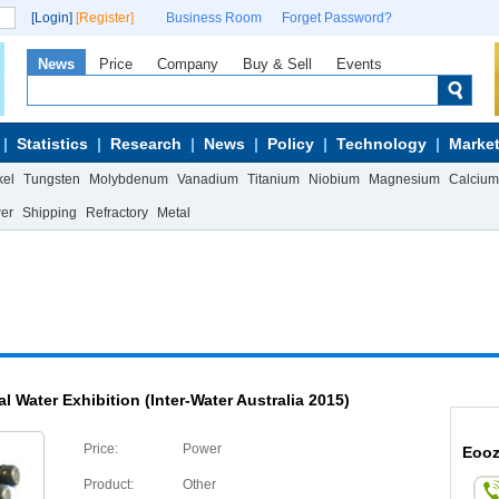
[Login]
[Register]
Business Room
Forget Password?
News
Price
Company
Buy & Sell
Events
Statistics
Research
News
Policy
Technology
Market
kel
Tungsten
Molybdenum
Vanadium
Titanium
Niobium
Magnesium
Calcium
wer
Shipping
Refractory
Metal
al Water Exhibition (Inter-Water Australia 2015)
Price:
Power
Eooz
Product:
Other