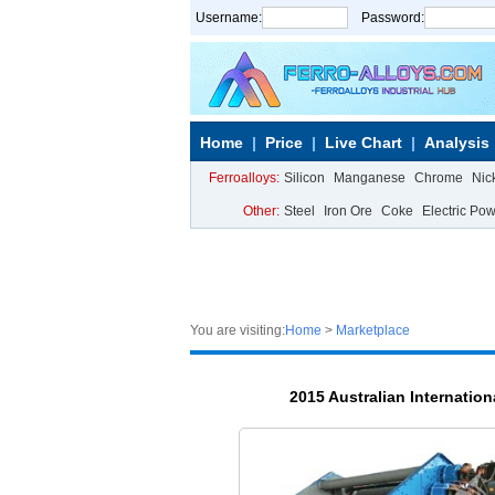
Username:
Password:
Home
Price
Live Chart
Analysis
Ferroalloys:
Silicon
Manganese
Chrome
Nic
Other:
Steel
Iron Ore
Coke
Electric Po
You are visiting:
Home
>
Marketplace
2015 Australian Internation