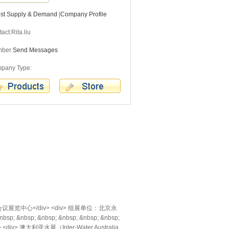
est Supply & Demand
|
Company Profile
act:Rita.liu
mber
Send Messages
pany Type:
：墨尔本会议展览中心</div> <div> 组展单位：北京永
p; &nbsp; &nbsp; &nbsp; &nbsp; &nbsp;
div> <div> 澳大利亚水展（Inter-Water Australia