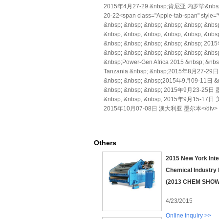
2015年4月27-29 &nbsp;肯尼亚 内罗毕&nbsp;</d
20-22<span class="Apple-tab-span" sty
&nbsp; &nbsp; &nbsp; &nbsp; &nbsp
&nbsp; &nbsp; &nbsp; &nbsp; &nbsp; 
&nbsp; &nbsp; &nbsp; &nbsp; &nbsp; 2
&nbsp; &nbsp; &nbsp; &nbsp; &nbsp; &
&nbsp;Power-Gen Africa 2015 &nbsp;
Tanzania &nbsp; &nbsp;2015年8月27-29
&nbsp; &nbsp; &nbsp;2015年9月09-11日 
&nbsp; &nbsp; &nbsp; 2015年9月23-25日 
&nbsp; &nbsp; &nbsp; 2015年9月15-17日 
2015年10月07-08日 澳大利亚 墨尔本</div> <di
Others
2015 New York Inte
Chemical Industry 
(2013 CHEM SHOW
4/23/2015
Online inquiry >>