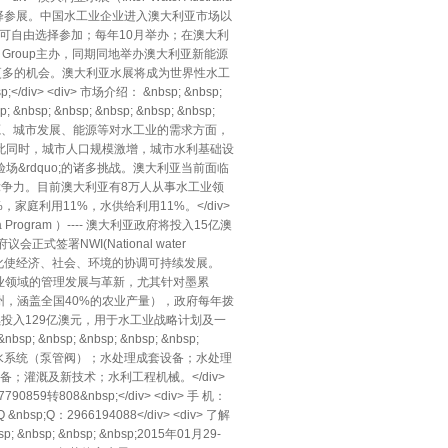
择参展。中国水工业企业进入澳大利亚市场以
可自由选择参加；每年10月举办；在澳大利
on Group主办，同期同地举办澳大利亚新能源
带来更多的机会。澳大利亚水展将成为世界性水工
<div> 市场介绍： &nbsp; &nbsp;
p; &nbsp; &nbsp; &nbsp; &nbsp; &nbsp;
矿产资源、城市发展、能源等对水工业的需求方面，
与此同时，城市人口规模激增，城市水利基础设
&rdquo;的诸多挑战。澳大利亚当前面临
具竞争力。目前澳大利亚有8万人从事水工业领
庭利用11%，水供给利用11%。</div>
tralia Program ）---- 澳大利亚政府将投入15亿澳
府议会正式签署NWI(National water
最大化使经济、社会、环境的协调可持续发展。
的形式来保证水工业领域的管理发展与革新，尤其针对墨累
个州，涵盖全国40%的农业产量），政府每年拨
年，政府将陆续投入129亿澳元，用于水工业战略计划及一
p; &nbsp; &nbsp; &nbsp; &nbsp;
iv> <div> 给水/排水系统（泵管阀）；水处理成套设备；水处理
灌溉及新技术；水利工程机械。</div>
790859转808&nbsp;</div> <div> 手 机：
 Q &nbsp;Q：2966194088</div> <div> 了解
p; &nbsp; &nbsp; &nbsp;2015年01月29-