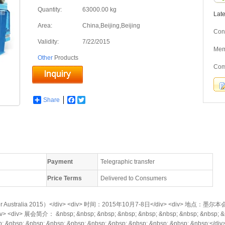
Quantity:
63000.00 kg
Lat
Area:
China,Beijing,Beijing
Cont
Validity:
7/22/2015
Me
Other
Products
Com
Share
Facebook
Twitter
Payment
Telegraphic transfer
Price Terms
Delivered to Consumers
 Australia 2015）</div> <div> 时间：2015年10月7-8日</div> <div> 地点
iv> 展会简介： &nbsp; &nbsp; &nbsp; &nbsp; &nbsp; &nbsp; &nbsp; &nbsp; &nbs
p; &nbsp; &nbsp; &nbsp; &nbsp; &nbsp; &nbsp; &nbsp; &nbsp; &nbsp; &nbsp;</