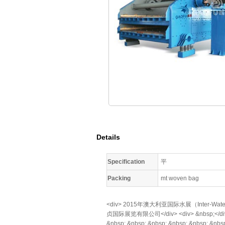
Details
Specification
平
Packing
mt woven bag
<div> 2015年澳大利亚国际水展（Inter-Water
贞国际展览有限公司</div> <div> &nbsp;</div> <d
&nbsp; &nbsp; &nbsp; &nbsp; &nbsp; &nbs