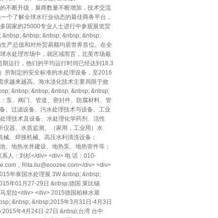
方面的不断升级，展商数量不断增加，技术交流
供一个了解全球水行业动态的最佳商务平台，
多国家的25000专业人士进行中参观展览贸
&nbsp; &nbsp; &nbsp; &nbsp; &nbsp;
的现代市场经济，其国内生产总值和对外贸易额均居世界首位。在全
球水处理市场中，就区域而言，北美市场最
期运行，他们的平均运行时间已经达到18.3
ct）所制定的安全标准的水处理设备，至2016
的需求越来越高。海水淡化技术主要局限于效
bsp; &nbsp; &nbsp; &nbsp; &nbsp;
div> <div> 流体机械：泵、阀门、管道、密封件、防腐材料、管
术及设备、过滤设备、污水处理技术与设备、工业
处理技术及设备、水处理化学药剂、活性
测及分析仪器、水质监测、（家用，工业用）水
道安装机械、焊接机械、高压水利清洗设备；
温泉浴池、地热水井建设、地热泵、地热管件等；
联系人：刘杉</div> <div> 电 话：010-
com，Rita.liu@eoozee.com</div> <div>
iv> 2015年泰国水处理展 3W &nbsp; &nbsp;
 2015年01月27-29日 &nbsp;德国 莱比锡
菲律宾-马尼拉</div> <div> 2015德国柏林水展
nbsp; &nbsp; &nbsp;2015年3月31日-4月3日
nbsp;2015年4月24日-27日 &nbsp;台湾 台中