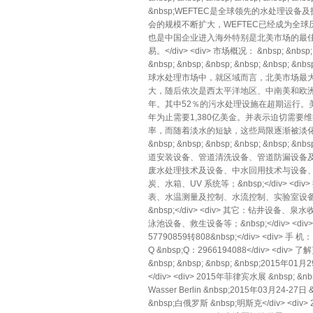
&nbsp;WEFTEC是全球领先的水处理
会的规模不断扩大，WEFTEC已经成为全
也是中国企业进入海外特别是北美市场的最佳选
易。</div> <div> 市场概况： &nbsp; &nbsp; &nb
&nbsp; &nbsp; &nbsp; &nbsp; &n
球水处理市场中，就区域而言，北美市场最
大，随后依次是西太平洋地区、中南美和欧洲
年。其中52％的污水处理设施在超期运行。美国环
年为止需要1,380亿美金。并表示迫切需
率，而随着淡水的短缺，这些局限逐渐被淡化和忽视。</div> <
&nbsp; &nbsp; &nbsp; &nbsp; &nbsp;
道安装设备、管道清洗设备、管道防漏设备及技术
废水处理技术及设备、中水回用技术与设备
炭、水箱、UV 系统等；&nbsp;</di
表、水温测量及控制、水流控制、实验室设备、P
&nbsp;</div> <div> 其它：
泳池设备、救生设备等；&nbsp;</div> <div> &
57790859转808&nbsp;</div> <div> 手 机：1
Q &nbsp;Q：2966194088</div> <div> 了解
&nbsp; &nbsp; &nbsp; &nbsp;2015
</div> <div> 2015年菲律宾水展 &nbsp; &nb
Wasser Berlin &nbsp;2015年03月24-27日
&nbsp;白俄罗斯 &nbsp;明斯克</div> <div> 2