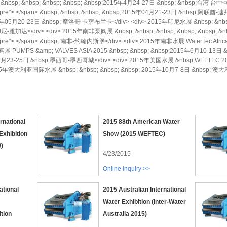
nbsp; &nbsp; &nbsp; &nbsp; &nbsp;2015年4月24-27日 &nbsp; &nbsp;台湾 台
space:pre"> </span> &nbsp; &nbsp; &nbsp; &nbsp;2015年04月21-23日 &nbsp;
2015年05月20-23日 &nbsp; 摩洛哥 卡萨布兰卡</div> <div> 2015年印尼水展 &nbsp; &nbsp; 
印尼-雅加达</div> <div> 2015年南非泵阀展 &nbsp; &nbsp; &nbsp; &nbsp; &nbsp; &n
space:pre"> </span> &nbsp; 南非-约翰内斯堡</div> <div> 2015年南非水展 WaterTec Afri
PUMPS &amp; VALVES ASIA 2015 &nbsp; &nbsp; &nbsp;2015年6月10-13日
3-25日 &nbsp;墨西哥-墨西哥城</div> <div> 2015年美国水展 &nbsp;WEFTEC 2015
015年澳大利亚国际水展 &nbsp; &nbsp; &nbsp; &nbsp; 2015年10月7-8日 &nbsp; 澳大利亚
rnational
2015 88th American Water
Exhibition
Show (2015 WEFTEC)
)
4/23/2015
Online inquiry >>
ational
2015 Australian International
Water Exhibition (Inter-Water
tion
Australia 2015)