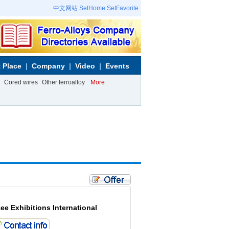
中文网站
SetHome
SetFavorite
 Place
Company
Video
Events
Cored wires
Other ferroalloy
More
ee Exhibitions International