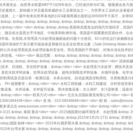
设备及技术展览会，由世界水联盟WEF于1928年创办，已经成功举办87届。随着展会各
球历史最悠久，影响最大并且最具权威的水工业展览会之一，为世界水工业的从业者提
择。上一届中有来自世界各地的1024家展商展出面积达305000平方英尺，全球60
sp; &nbsp; &nbsp; &nbsp; &nbsp; &nbsp; &nbsp; &nbsp; &nbsp; &nbsp; &nbsp; 
bsp; &nbsp;&nbsp;</div> <div> &nbsp; &nbsp; &nbsp;美国有高度发达
大，随后依次是西太平洋地区、中南美和欧洲市场。美国是中国重要的贸易伙伴。在全
市场。在美国,水管理及污水处理设施面临的问题十分急切。63％的在运行设施都在超
境保护厅表示要升级或者是替换符合安全饮用水法案（Safe Drinking Water A
要维持公共水处理系统及水处理设备的安全性。而在美国的干旱地区，对海水淡化技术
div> 展品范围： &nbsp; &nbsp; &nbsp; &nbsp; &nbsp; &nbsp; &nbsp; &n
 &nbsp; &nbsp; &nbsp; &nbsp; &nbsp; &nbsp; &nbsp; &nbsp;&nbsp;</
、压缩机、安全防护设备；&nbsp;</div> <div> 水处理及污水处理：膜技
、直饮水技术和设备、饮用水处理设备、超纯水制取技术和设备、水循环设备、化学水
v> <div> 控制系统及仪器仪表：检测仪器、水务自动化、自动监测及控制系统、水质检
H 值测量等；&nbsp;</div> <div> 水利工程机械：水利工程建设、水利管
钻井设备、泉水收集设备、水井设备、水井提升设备、雨水收集设备；水土保护、水污染恢复；
nbsp;</div> <div> 联系方式</div> <div> 北京永贞国际展览有限公司</div> <div> 
3581994438</div> <div> 直 线：010-58546848</div> <div> 邮 箱：sales@eoozee.
更多请点击 www.eoozee.com</div> <div> &nbsp;</div> <div> &nbsp;</div> <d
年01月29-31日 &nbsp; 泰国 曼谷</div> <div> 2015德国莱比锡环境技术、水处理展 &nbsp;
sp; &nbsp; &nbsp; &nbsp; &nbsp; &nbsp; &nbsp;2015年3月25-27日 &nbsp; 
 &nbsp;德国 柏林</div> <div> 2015年白俄罗斯水展 &nbsp; &nbsp; &nbsp; &nbsp; &
015年台湾水展 &nbsp; &nbsp; &nbsp; &nbsp; &nbsp; &nbsp; &nbsp; &nbsp; &