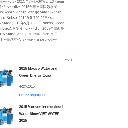
中</div> <div> 2015年迪拜水展WETEX<span
阿联酋-迪拜</div> <div> 2015年摩洛哥国际水展
&nbsp; &nbsp; &nbsp; &nbsp; &nbsp;
bsp; &nbsp; 2015年5月20-22日<span
ca &nbsp;2015年5月20-22日 &nbsp; &nbsp;
 &nbsp;泰国曼谷</div> <div> 2015年墨西哥
 &nbsp; &nbsp;2015年9月28-30日
-墨尔本</div> <div> &nbsp;</div>
More
2015 Mexico Water and
Green Energy Expo
4/23/2015
Online inquiry >>
2015 Vietnam International
Water Show VIET WATER
2015