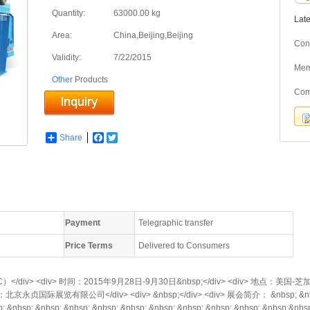
Quantity:
63000.00 kg
Lat
Area:
China,Beijing,Beijing
Cont
Validity:
7/22/2015
Me
Other
Products
Com
Share
Facebook
Twitter
Payment
Telegraphic transfer
Price Terms
Delivered to Consumers
</div> <div> 时间：2015年9月28日-9月30日&nbsp;</div> <div> 地点：美国-芝加
贞国际展览有限公司</div> <div> &nbsp;</div> <div> 展会简介： &nbsp; &nbsp; &n
; &nbsp; &nbsp; &nbsp; &nbsp; &nbsp; &nbsp; &nbsp; &nbsp; &nbsp; &nbsp;&nbsp