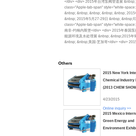
</div> <div> 2015年台湾泵阀管道展 &nbsp; &
class="Apple-tab-span" style="white-
&nbsp; &nbsp; &nbsp; &nbsp; &nbsp; 
&nbsp; 2015年5月27-29日 &nbsp; &nbsp;
class="Apple-tab-span" style="white-
南非-约翰内斯堡</div> <div> 2015年泰国泵阀展 
能源环境及水处理展 &nbsp; &nbsp;2015年9月2
&nbsp; &nbsp;美国-芝加哥</div> <div> 2
Others
2015 New York Inte
Chemical Industry 
(2013 CHEM SHOW
4/23/2015
Online inquiry >>
2015 Mexico Intern
Green Energy and
Environment Exhibi