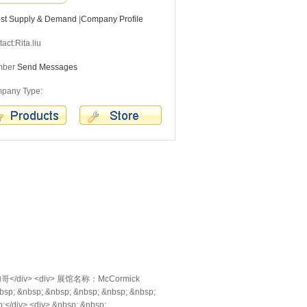
est Supply & Demand
|
Company Profile
act:Rita.liu
mber
Send Messages
pany Type:
哥</div> <div> 展馆名称：McCormick
bsp; &nbsp; &nbsp; &nbsp; &nbsp;
;</div> <div> &nbsp; &nbsp;