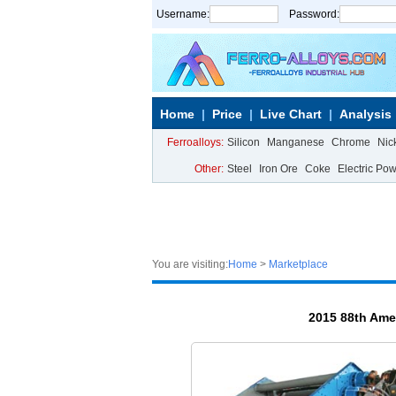
Username:
Password:
Home
Price
Live Chart
Analysis
Ferroalloys:
Silicon
Manganese
Chrome
Nic
Other:
Steel
Iron Ore
Coke
Electric Po
You are visiting:
Home
>
Marketplace
2015 88th Ame