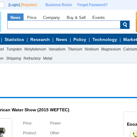
[Login]
[Register]
Business Room
Forget Password?
News
Price
Company
Buy & Sell
Events
Statistics
Research
News
Policy
Technology
Market
kel
Tungsten
Molybdenum
Vanadium
Titanium
Niobium
Magnesium
Calcium
wer
Shipping
Refractory
Metal
rican Water Show (2015 WEFTEC)
Price:
Power
Eooz
Product:
Other