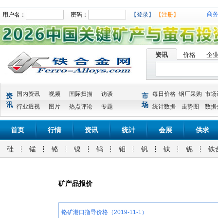
商
用户名：
密码：
【登录】
【注册】
资讯
价格
企
国内资讯
视频
国际扫描
访谈
每日价格
钢厂采购
市场
资
市
讯
场
行业透视
图片
热点评论
专题
统计数据
走势图
数据
首页
行情
资讯
统计
会展
供求
硅
锰
铬
镍
钨
钼
钒
钛
铌
铁
矿产品报价
铬矿港口指导价格（2019-11-1）