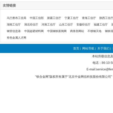
友情链接
乌兰察布工信局
中国工信部
新疆工信厅
宁夏工信厅
青海工信厅
陕西工信
湖南工信厅
湖北经信厅
河南工信厅
山东工信厅
安徽经信厅
福建工信厅
钢管信息港
中国超硬材料网
中国钢铁新闻网
商务部网站
不锈钢天地
钢铁
有色金属人才网
首页
网站导航
关于我们
|
|
|
本站所载信息及
电话：86-10-5
E-mail:service@fer
“铁合金网”版权所有属于“北京中金网信科技股份有限公司” 