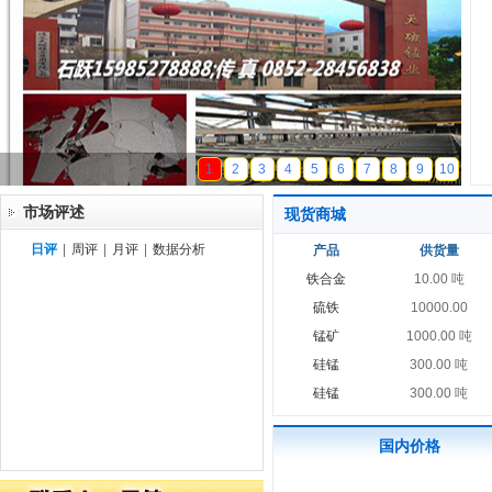
天磁锰业
1
2
3
4
5
6
7
8
9
10
市场评述
现货商城
日评
|
周评
|
月评
|
数据分析
产品
供货量
铁合金
10.00 吨
硫铁
10000.00
锰矿
1000.00 吨
硅锰
300.00 吨
硅锰
300.00 吨
国内价格