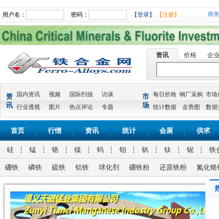
商
用户名：
密码：
【登录】
【注册】
资讯
价格
企
国内资讯
视频
国际扫描
访谈
每日价格
钢厂采购
市场
资
市
讯
场
行业透视
图片
热点评论
专题
统计数据
走势图
数据
首页
行情
资讯
统计
会展
供求
硅
锰
铬
镍
钨
钼
钒
钛
铌
铁
硼铁
磷铁
硫铁
铝铁
球化剂
硼铁粉
还原铁粉
氮化铬
氮化金属锰氮化金属锰 Mn 90% MIN N 3-7% 10-50MM
兰炭