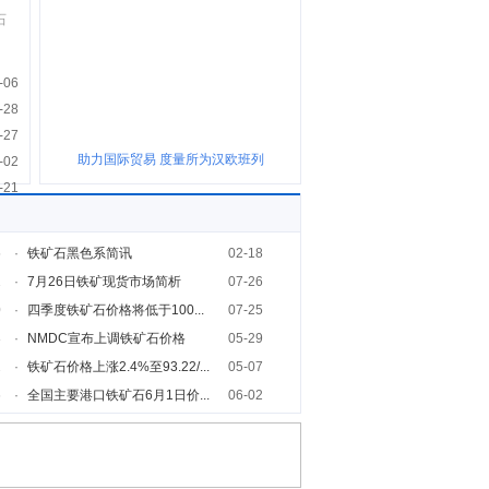
石
-06
-28
-27
助力国际贸易 度量所为汉欧班列
-02
-21
5
·
铁矿石黑色系简讯
02-18
1
·
7月26日铁矿现货市场简析
07-26
0
·
四季度铁矿石价格将低于100...
07-25
8
·
NMDC宣布上调铁矿石价格
05-29
2
·
铁矿石价格上涨2.4%至93.22/...
05-07
6
·
全国主要港口铁矿石6月1日价...
06-02