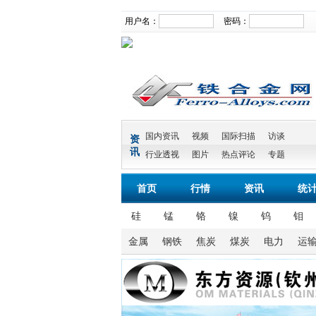
用户名：
密码：
国内资讯
视频
国际扫描
访谈
资
讯
行业透视
图片
热点评论
专题
首页
行情
资讯
统
硅
锰
铬
镍
钨
钼
金属
钢铁
焦炭
煤炭
电力
运