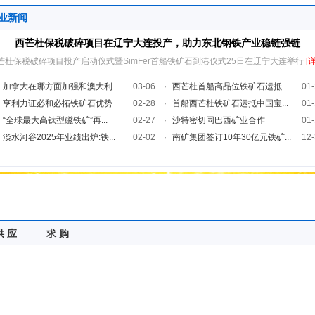
业新闻
西芒杜保税破碎项目在辽宁大连投产，助力东北钢铁产业稳链强链
芒杜保税破碎项目投产启动仪式暨SimFer首船铁矿石到港仪式25日在辽宁大连举行
[
加拿大在哪方面加强和澳大利...
03-06
·
西芒杜首船高品位铁矿石运抵...
01-
亨利力证必和必拓铁矿石优势
02-28
·
首船西芒杜铁矿石运抵中国宝...
01-
“全球最大高钛型磁铁矿”再...
02-27
·
沙特密切同巴西矿业合作
01-
淡水河谷2025年业绩出炉:铁...
02-02
·
南矿集团签订10年30亿元铁矿...
12-
供 应
求 购