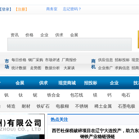
商务室
忘记密码？
【登录】
【注册】
资讯
价格
企业
供求
会展
每日价格
钢厂采购
市场评述
厂商报价
供应信息
招标投标
现货
市
商
场
机
统计数据
走势图
数据分析
大家谈
企业推广
求购信息
招商
计
会展
供求
现货商城
招投标
企业
技
钒
钛
铌
铁合金
包芯线
镁
钙
电石
输
铸造
耐材
铁矿石
电极糊
不锈钢
稀土金属
石墨电极
热点关注
西芒杜保税破碎项目在辽宁大连投产，助力东
钢铁产业稳链强链