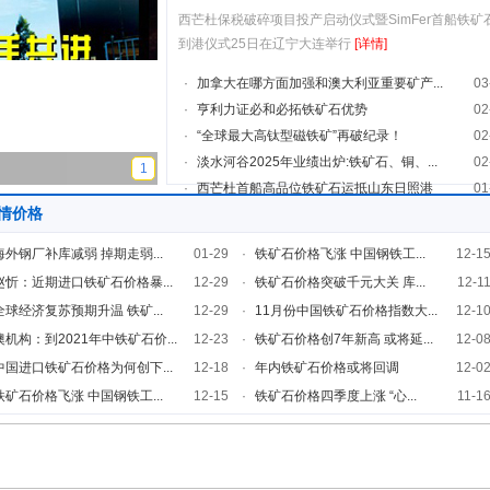
西芒杜保税破碎项目投产启动仪式暨SimFer首船铁矿
到港仪式25日在辽宁大连举行
[详情]
·
加拿大在哪方面加强和澳大利亚重要矿产...
03
·
亨利力证必和必拓铁矿石优势
02
·
“全球最大高钛型磁铁矿”再破纪录！
02
·
淡水河谷2025年业绩出炉:铁矿石、铜、...
02
1
·
西芒杜首船高品位铁矿石运抵山东日照港
01
情价格
海外钢厂补库减弱 掉期走弱...
01-29
·
铁矿石价格飞涨 中国钢铁工...
12-1
赵忻：近期进口铁矿石价格暴...
12-29
·
铁矿石价格突破千元大关 库...
12-1
全球经济复苏预期升温 铁矿...
12-29
·
11月份中国铁矿石价格指数大...
12-1
澳机构：到2021年中铁矿石价...
12-23
·
铁矿石价格创7年新高 或将延...
12-0
中国进口铁矿石价格为何创下...
12-18
·
年内铁矿石价格或将回调
12-0
铁矿石价格飞涨 中国钢铁工...
12-15
·
铁矿石价格四季度上涨 “心...
11-1