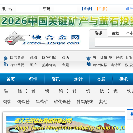
商
用户名：
密码：
【登录】
【注册】
资讯
价格
企
国内资讯
视频
国际扫描
访谈
每日价格
钢厂采购
市场
资
市
讯
场
行业透视
图片
热点评论
专题
统计数据
走势图
数据
首页
行情
资讯
统计
会展
供求
硅
锰
铬
镍
钨
钼
钒
钛
铌
铁
钨铁
钨铁粉
钨精矿
碳化钨粉
仲钨酸铵
其他