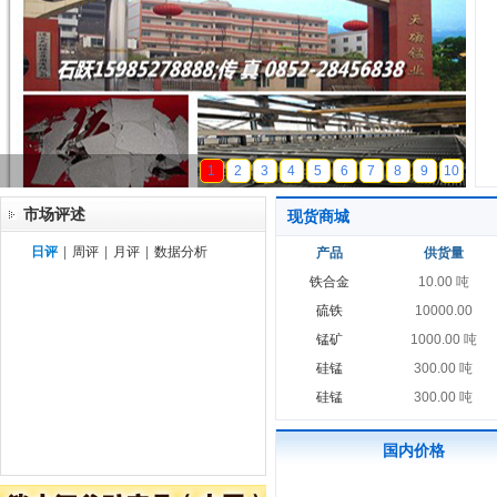
天磁锰业
1
2
3
4
5
6
7
8
9
10
市场评述
现货商城
日评
|
周评
|
月评
|
数据分析
产品
供货量
铁合金
10.00 吨
硫铁
10000.00
锰矿
1000.00 吨
硅锰
300.00 吨
硅锰
300.00 吨
国内价格