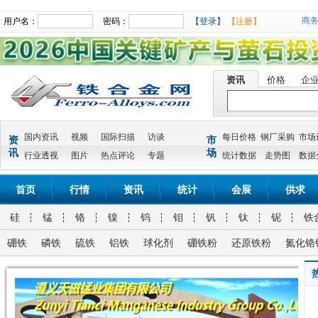
商
用户名：
密码：
【登录】
【注册】
资讯
价格
企
国内资讯
视频
国际扫描
访谈
每日价格
钢厂采购
市场
资
市
讯
场
行业透视
图片
热点评论
专题
统计数据
走势图
数据
首页
行情
资讯
统计
会展
供求
硅
锰
铬
镍
钨
钼
钒
钛
铌
铁
硼铁
磷铁
硫铁
铝铁
球化剂
硼铁粉
还原铁粉
氮化铬
氮化金属锰氮化金属锰 Mn 90% MIN N 3-7% 10-50MM
兰炭