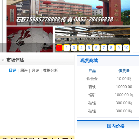
天磁锰业
1
2
3
4
5
6
7
8
9
10
市场评述
现货商城
日评
|
周评
|
月评
|
数据分析
产品
供货量
铁合金
10.00 吨
硫铁
10000.00
锰矿
1000.00 吨
硅锰
300.00 吨
硅锰
300.00 吨
国内价格