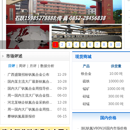
·
·
·
·
天磁锰业
1
2
3
4
5
6
7
8
9
10
市场评述
现货商城
日评
|
周评
|
月评
|
数据分析
产品
供货量
铁合金
10.00 吨
·
广西盛隆招标钒氮合金公布
11-29
硫铁
10000.00
·
国内某主流大厂最新钒氮合...
10-28
·
国内大厂钒氮合金周指导价...
09-29
锰矿
1000.00 吨
·
周一国内主流大厂钒合金指...
06-03
硅锰
300.00 吨
·
河北某钢企钒氮合金采购价...
12-28
硅锰
300.00 吨
·
周一国内大厂钒氮合金周指...
07-31
·
攀钢钒氮最新报价
06-15
国内价格
·
[
钒
]
钒氮V80N16国内市场价格