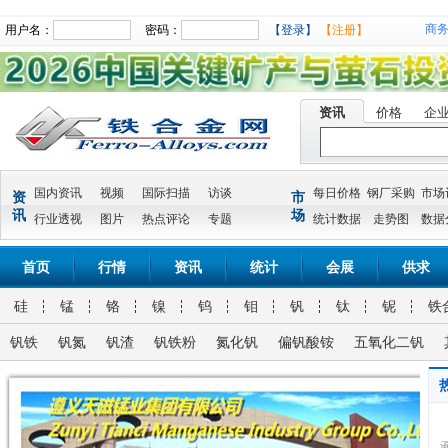
商
用户名：
密码：
【登录】
【注册】
资讯
价格
企
国内资讯
视频
国际扫描
访谈
每日价格
钢厂采购
市场
资
市
讯
场
行业透视
图片
热点评论
专题
统计数据
走势图
数据
首页
行情
资讯
统计
会展
供求
硅
锰
铬
镍
钨
钼
钒
钛
铌
铁
钒铁
钒氮
钒渣
钒铁粉
氮化钒
偏钒酸铵
五氧化二钒