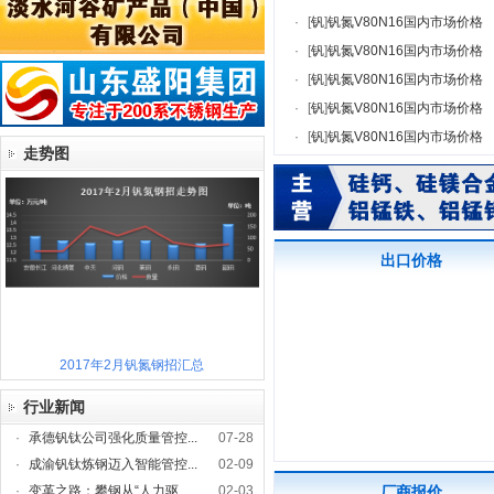
·
[
钒
]
钒氮V80N16国内市场价格
·
[
钒
]
钒氮V80N16国内市场价格
·
[
钒
]
钒氮V80N16国内市场价格
·
[
钒
]
钒氮V80N16国内市场价格
·
[
钒
]
钒氮V80N16国内市场价格
走势图
出口价格
2017年2月钒氮钢招汇总
行业新闻
·
承德钒钛公司强化质量管控...
07-28
·
成渝钒钛炼钢迈入智能管控...
02-09
·
变革之路：攀钢从“人力驱...
02-03
厂商报价