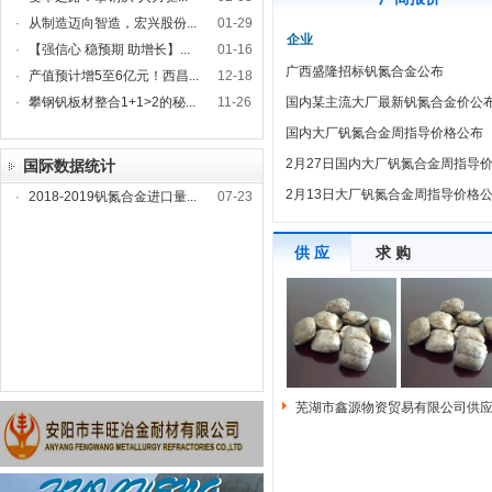
·
从制造迈向智造，宏兴股份...
01-29
企业
·
【强信心 稳预期 助增长】...
01-16
广西盛隆招标钒氮合金公布
·
产值预计增5至6亿元！西昌...
12-18
·
攀钢钒板材整合1+1>2的秘...
11-26
国内某主流大厂最新钒氮合金价公
国内大厂钒氮合金周指导价格公布
2月27日国内大厂钒氮合金周指导
国际数据统计
2月13日大厂钒氮合金周指导价格
·
2018-2019钒氮合金进口量...
07-23
供 应
求 购
芜湖市鑫源物资贸易有限公司供