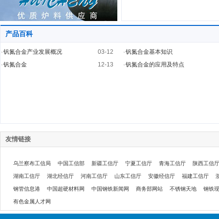
产品百科
·
钒氮合金产业发展概况
03-12
·
钒氮合金基本知识
·
钒氮合金
12-13
·
钒氮合金的应用及特点
友情链接
乌兰察布工信局
中国工信部
新疆工信厅
宁夏工信厅
青海工信厅
陕西工信
湖南工信厅
湖北经信厅
河南工信厅
山东工信厅
安徽经信厅
福建工信厅
钢管信息港
中国超硬材料网
中国钢铁新闻网
商务部网站
不锈钢天地
钢铁
有色金属人才网