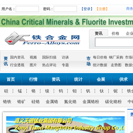
商
用户名：
密码：
【登录】
【注册】
资讯
价格
企
国内资讯
视频
国际扫描
访谈
每日价格
钢厂采购
市场
资
市
讯
场
行业透视
图片
热点评论
专题
统计数据
走势图
数据
首页
行情
资讯
统计
会展
供求
硅
锰
铬
镍
钨
钼
钒
钛
铌
铁
铬铁
铬矿
硅铬
金属铬
氮化铬
金属铬粉
碳化铬粉
中