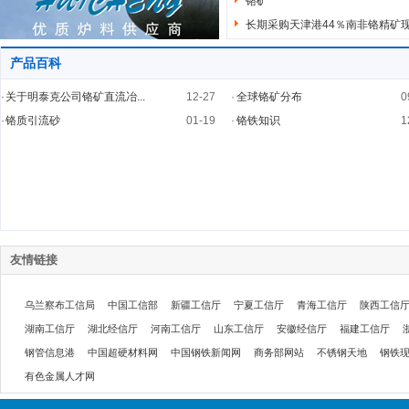
铬矿
长期采购天津港44％南非铬精矿
产品百科
·
关于明泰克公司铬矿直流冶...
12-27
·
全球铬矿分布
0
·
铬质引流砂
01-19
·
铬铁知识
1
友情链接
乌兰察布工信局
中国工信部
新疆工信厅
宁夏工信厅
青海工信厅
陕西工信
湖南工信厅
湖北经信厅
河南工信厅
山东工信厅
安徽经信厅
福建工信厅
钢管信息港
中国超硬材料网
中国钢铁新闻网
商务部网站
不锈钢天地
钢铁
有色金属人才网