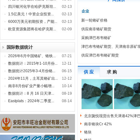
·
四川银河化学在哈萨克斯坦...
02-13
企业
·
1.5亿美元！中资企业投资...
02-13
新一轮铬矿价格
·
6000万美元初期投资，产能...
02-13
·
欧亚资源集团将在哈萨克斯...
02-09
供应南非铬矿期货
采购津巴布韦铬矿
津巴布韦铬矿期货、天津南非原矿
国际数据统计
供应津巴布韦铬矿期货
·
2026年6月中国铬矿、铬铁...
07-21
·
数据统计：2015年1-10月份...
12-11
·
数据统计2025年3-4月份铬...
06-15
供 应
求 购
·
2024年11月，土耳其铬矿出...
12-12
·
南非8月份矿业产量小幅增...
10-14
·
数据统计：8 月 16 日天津...
08-19
·
Eastplats：2024年二季度...
08-14
北京陇悦现货出售天津港42%津巴
南非铬块Cr 42%
铬块