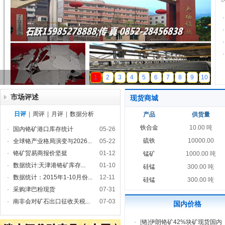
·
·
·
·
天磁锰业
1
2
3
4
5
6
7
8
9
10
市场评述
现货商城
日评
|
周评
|
月评
|
数据分析
产品
供货量
铁合金
10.00 吨
·
国内铬矿港口库存统计
05-26
硫铁
10000.00
·
全球铬产业格局演变与2026...
05-22
·
铬矿贸易商报价坚挺
01-12
锰矿
1000.00 吨
·
数据统计:天津港铬矿库存...
01-10
硅锰
300.00 吨
·
数据统计：2015年1-10月份...
12-11
硅锰
300.00 吨
·
采购津巴粉现货
07-31
·
南非会对矿石出口征收关税...
07-03
国内价格
·
[
铬
]
伊朗铬矿42%块矿现货国内