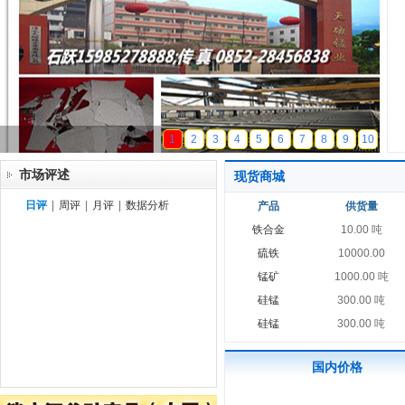
天磁锰业
1
2
3
4
5
6
7
8
9
10
市场评述
现货商城
日评
|
周评
|
月评
|
数据分析
产品
供货量
铁合金
10.00 吨
硫铁
10000.00
锰矿
1000.00 吨
硅锰
300.00 吨
硅锰
300.00 吨
国内价格