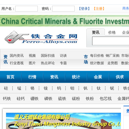
商
用户名：
密码：
【登录】
【注册】
资讯
价格
企
国内资讯
视频
国际扫描
访谈
每日价格
钢厂采购
市场
资
市
讯
场
行业透视
图片
热点评论
专题
统计数据
走势图
数据
首页
行情
资讯
统计
会展
供求
硅
锰
铬
镍
钨
钼
钒
钛
铌
铁
钙铁
硅钙
硼铁
磷铁
硫铁
碳粉
铁粉
包芯线
金属