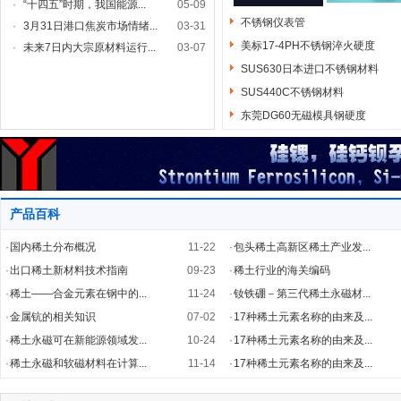
·
“十四五”时期，我国能源...
05-09
不锈钢仪表管
·
3月31日港口焦炭市场情绪...
03-31
美标17-4PH不锈钢淬火硬度
·
未来7日内大宗原材料运行...
03-07
SUS630日本进口不锈钢材料
SUS440C不锈钢材料
东莞DG60无磁模具钢硬度
产品百科
·
国内稀土分布概况
11-22
·
包头稀土高新区稀土产业发...
·
出口稀土新材料技术指南
09-23
·
稀土行业的海关编码
·
稀土——合金元素在钢中的...
11-24
·
钕铁硼－第三代稀土永磁材...
·
金属钪的相关知识
07-02
·
17种稀土元素名称的由来及...
·
稀土永磁可在新能源领域发...
10-24
·
17种稀土元素名称的由来及...
·
稀土永磁和软磁材料在计算...
11-14
·
17种稀土元素名称的由来及...