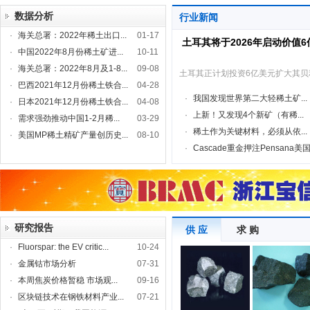
数据分析
行业新闻
·
海关总署：2022年稀土出口...
01-17
土耳其将于2026年启动价值
·
中国2022年8月份稀土矿进...
10-11
·
海关总署：2022年8月及1-8...
09-08
土耳其正计划投资6亿美元扩大其
·
巴西2021年12月份稀土铁合...
04-28
·
我国发现世界第二大轻稀土矿...
·
日本2021年12月份稀土铁合...
04-08
·
上新！又发现4个新矿（有稀...
·
需求强劲推动中国1-2月稀...
03-29
·
稀土作为关键材料，必须从依...
·
美国MP稀土精矿产量创历史...
08-10
·
Cascade重金押注Pensana美国.
研究报告
供 应
求 购
·
Fluorspar: the EV critic...
10-24
·
金属钴市场分析
07-31
·
本周焦炭价格暂稳 市场观...
09-16
·
区块链技术在钢铁材料产业...
07-21