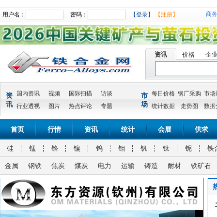
商
用户名：
密码：
【登录】
【注册】
资讯
价格
企
国内资讯
视频
国际扫描
访谈
每日价格
钢厂采购
市场
资
市
讯
场
行业透视
图片
热点评论
专题
统计数据
走势图
数据
首页
行情
资讯
统计
会展
供求
硅
锰
铬
镍
钨
钼
钒
钛
铌
铁
金属
钢铁
焦炭
煤炭
电力
运输
铸造
耐材
铁矿石