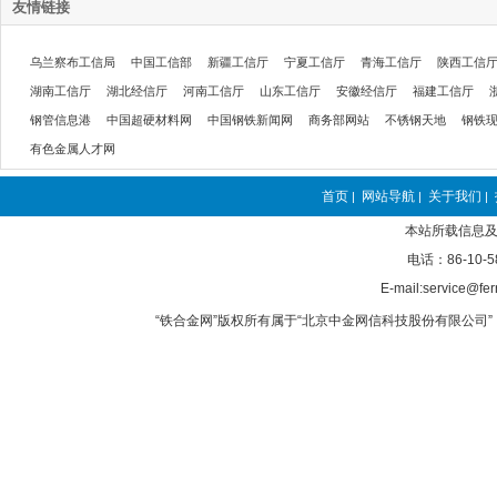
友情链接
乌兰察布工信局
中国工信部
新疆工信厅
宁夏工信厅
青海工信厅
陕西工信
湖南工信厅
湖北经信厅
河南工信厅
山东工信厅
安徽经信厅
福建工信厅
钢管信息港
中国超硬材料网
中国钢铁新闻网
商务部网站
不锈钢天地
钢铁
有色金属人才网
首页
网站导航
关于我们
|
|
|
本站所载信息及
电话：86-10-5
E-mail:service@fer
“铁合金网”版权所有属于“北京中金网信科技股份有限公司” 