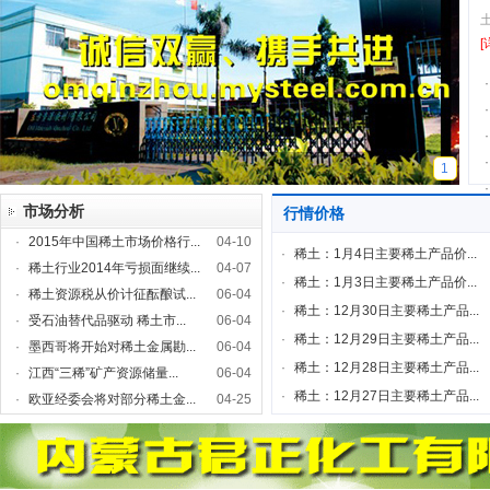
[
·
·
·
·
1
·
市场分析
行情价格
·
2015年中国稀土市场价格行...
04-10
·
稀土：1月4日主要稀土产品价...
·
稀土行业2014年亏损面继续...
04-07
·
稀土：1月3日主要稀土产品价...
·
稀土资源税从价计征酝酿试...
06-04
·
稀土：12月30日主要稀土产品...
·
受石油替代品驱动 稀土市...
06-04
·
稀土：12月29日主要稀土产品...
·
墨西哥将开始对稀土金属勘...
06-04
·
稀土：12月28日主要稀土产品...
·
江西“三稀”矿产资源储量...
06-04
·
稀土：12月27日主要稀土产品...
·
欧亚经委会将对部分稀土金...
04-25