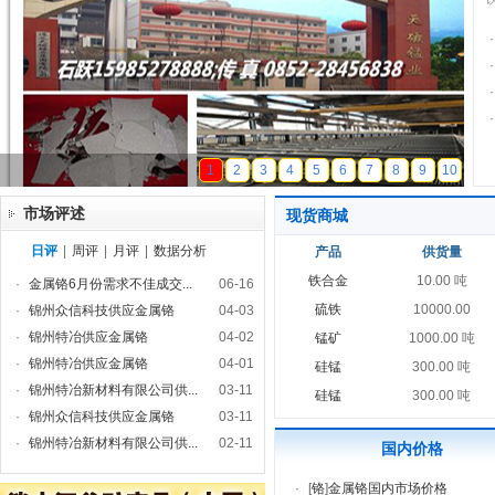
·
·
·
·
天磁锰业
1
2
3
4
5
6
7
8
9
10
市场评述
现货商城
日评
|
周评
|
月评
|
数据分析
产品
供货量
铁合金
10.00 吨
·
金属铬6月份需求不佳成交...
06-16
硫铁
10000.00
·
锦州众信科技供应金属铬
04-03
·
锦州特冶供应金属铬
04-02
锰矿
1000.00 吨
·
锦州特冶供应金属铬
04-01
硅锰
300.00 吨
·
锦州特冶新材料有限公司供...
03-11
硅锰
300.00 吨
·
锦州众信科技供应金属铬
03-11
·
锦州特冶新材料有限公司供...
02-11
国内价格
·
[
铬
]
金属铬国内市场价格