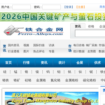
商
用户名：
密码：
【登录】
【注册】
资讯
价格
企
国内资讯
视频
国际扫描
访谈
每日价格
钢厂采购
市场
资
市
讯
场
行业透视
图片
热点评论
专题
统计数据
走势图
数据
首页
行情
资讯
统计
会展
供求
硅
锰
铬
镍
钨
钼
钒
钛
铌
铁
铬铁
铬矿
硅铬
金属铬
氮化铬
金属铬粉
碳化铬粉
中