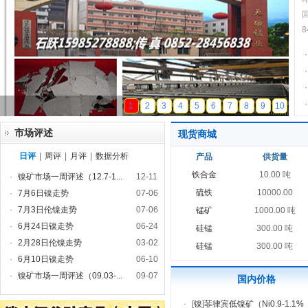
·
·
·
·
天磁锰业
1
2
3
4
5
6
7
8
9
10
市场评述
现货商城
日评
|
周评
|
月评
|
数据分析
产品
供货量
铁合金
10.00 吨
·
镍矿市场一周评述（12.7-1...
12-11
硫铁
10000.00
·
7月6日镍走势
07-06
·
7月3日伦镍走势
07-06
锰矿
1000.00 吨
·
6月24日镍走势
06-24
硅锰
300.00 吨
·
2月28日伦镍走势
03-02
硅锰
300.00 吨
·
6月10日镍走势
06-10
·
镍矿市场一周评述（09.03-...
09-07
国内价格
·
[
镍
]
菲律宾低镍矿（Ni0.9-1.1%