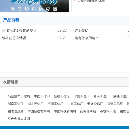
出钦州港镍矿现货
产品百科
·
菲律宾红土镍矿的现状
03-27
·
红土镍矿
·
镍矿的分布情况
07-21
·
镍有什么用途？
友情链接
乌兰察布工信局
中国工信部
新疆工信厅
宁夏工信厅
青海工信厅
陕西工信
湖南工信厅
湖北经信厅
河南工信厅
山东工信厅
安徽经信厅
福建工信厅
钢管信息港
中国超硬材料网
中国钢铁新闻网
商务部网站
不锈钢天地
钢铁
有色金属人才网