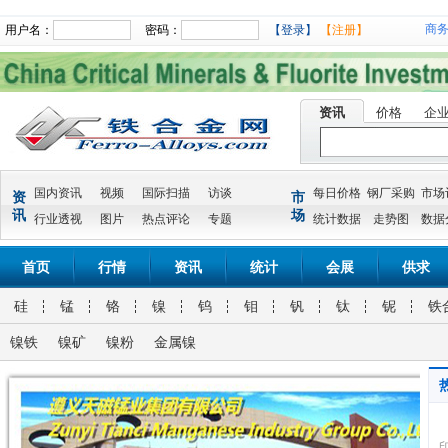
商
用户名：
密码：
【登录】
【注册】
资讯
价格
企
国内资讯
视频
国际扫描
访谈
每日价格
钢厂采购
市场
资
市
讯
场
行业透视
图片
热点评论
专题
统计数据
走势图
数据
首页
行情
资讯
统计
会展
供求
硅
锰
铬
镍
钨
钼
钒
钛
铌
铁
镍铁
镍矿
镍粉
金属镍