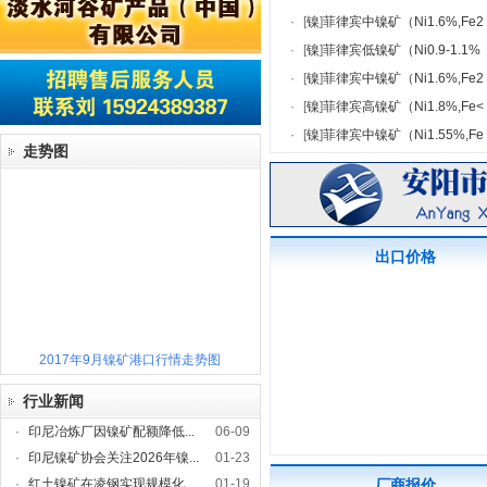
·
[
镍
]
菲律宾中镍矿（Ni1.6%,Fe2
·
[
镍
]
菲律宾低镍矿（Ni0.9-1.1%
·
[
镍
]
菲律宾中镍矿（Ni1.6%,Fe2
·
[
镍
]
菲律宾高镍矿（Ni1.8%,Fe<
·
[
镍
]
菲律宾中镍矿（Ni1.55%,Fe
走势图
出口价格
2017年9月镍矿港口行情走势图
行业新闻
·
印尼冶炼厂因镍矿配额降低...
06-09
·
印尼镍矿协会关注2026年镍...
01-23
·
红土镍矿在凌钢实现规模化...
01-19
厂商报价