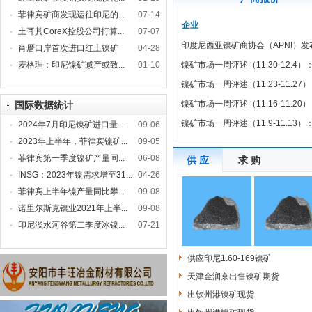
·
菲律宾矿商发现运往印尼的...
07-14
企业
·
土耳其CoreX控股公司打算...
07-07
印度尼西亚镍矿商协会（APNI）发布
·
肖厝口岸首次进口红土镍矿
04-28
·
麦格理：印尼镍矿减产或致...
01-10
镍矿市场一周评述（11.30-12.
镍矿市场一周评述（11.23-11.2
镍矿市场一周评述（11.16-11.2
国际数据统计
镍矿市场一周评述（11.9-11.1
·
2024年7月印尼镍矿进口量...
09-06
·
2023年上半年，菲律宾镍矿...
09-05
·
菲律宾第一季度镍矿产量同...
06-08
供 应
求 购
·
INSG：2023年镍需求增至31...
04-26
·
菲律宾上半年镍产量同比攀...
09-08
·
诺里尔斯克镍业2021年上半...
09-08
·
印尼淡水河谷第二季度冰镍...
07-21
供应印尼1.60-169镍矿
天津金润京出售镍矿期货
出钦州港镍矿现货