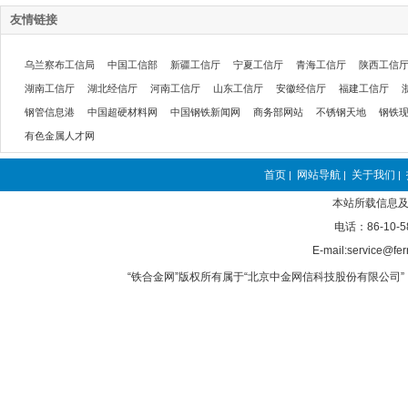
友情链接
乌兰察布工信局
中国工信部
新疆工信厅
宁夏工信厅
青海工信厅
陕西工信
湖南工信厅
湖北经信厅
河南工信厅
山东工信厅
安徽经信厅
福建工信厅
钢管信息港
中国超硬材料网
中国钢铁新闻网
商务部网站
不锈钢天地
钢铁
有色金属人才网
首页
网站导航
关于我们
|
|
|
本站所载信息及
电话：86-10-5
E-mail:service@fer
“铁合金网”版权所有属于“北京中金网信科技股份有限公司” 