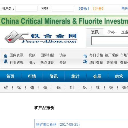
商
用户名：
密码：
【登录】
【注册】
资讯
价格
企
国内资讯
视频
国际扫描
访谈
每日价格
钢厂采购
市场
资
市
讯
场
行业透视
图片
热点评论
专题
统计数据
走势图
数据
首页
行情
资讯
统计
会展
供求
硅
锰
铬
镍
钨
钼
钒
钛
铌
铁
矿产品报价
铬矿港口价格（2017-08-25）