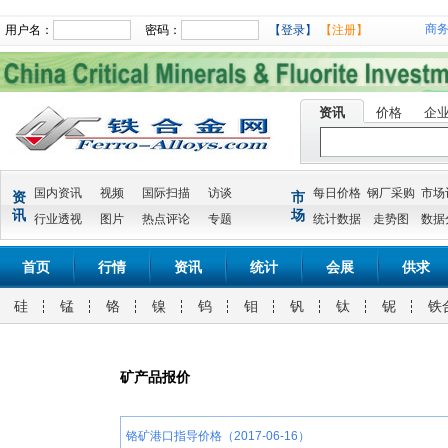
商
用户名：
密码：
【登录】
【注册】
资讯
价格
企
国内资讯
视频
国际扫描
访谈
每日价格
钢厂采购
市场
资
市
讯
场
行业透视
图片
热点评论
专题
统计数据
走势图
数据
首页
行情
资讯
统计
会展
供求
硅
锰
铬
镍
钨
钼
钒
钛
铌
铁
矿产品报价
铬矿港口指导价格（2017-06-16）