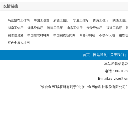
友情链接
乌兰察布工信局
中国工信部
新疆工信厅
宁夏工信厅
青海工信厅
陕西工信
湖南工信厅
湖北经信厅
河南工信厅
山东工信厅
安徽经信厅
福建工信厅
钢管信息港
中国超硬材料网
中国钢铁新闻网
商务部网站
不锈钢天地
钢铁
有色金属人才网
首页
网站导航
关于我们
|
|
|
本站所载信息及
电话：86-10-5
E-mail:service@fer
“铁合金网”版权所有属于“北京中金网信科技股份有限公司” 