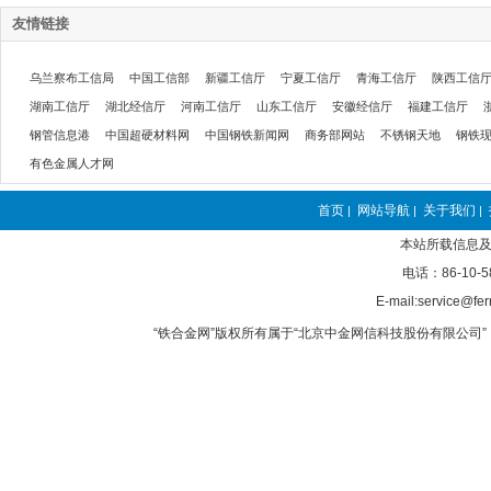
友情链接
乌兰察布工信局
中国工信部
新疆工信厅
宁夏工信厅
青海工信厅
陕西工信
湖南工信厅
湖北经信厅
河南工信厅
山东工信厅
安徽经信厅
福建工信厅
钢管信息港
中国超硬材料网
中国钢铁新闻网
商务部网站
不锈钢天地
钢铁
有色金属人才网
首页
网站导航
关于我们
|
|
|
本站所载信息及
电话：86-10-5
E-mail:service@fer
“铁合金网”版权所有属于“北京中金网信科技股份有限公司” 