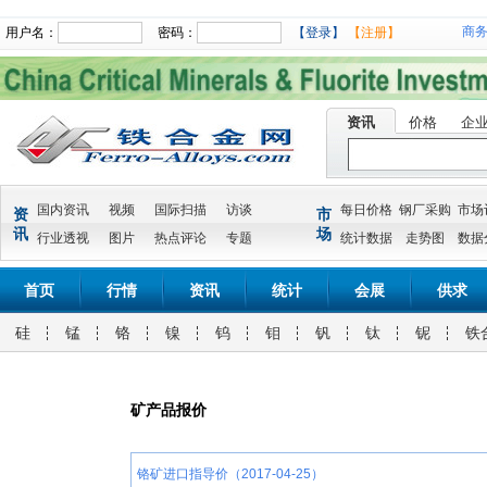
商
用户名：
密码：
【登录】
【注册】
资讯
价格
企
国内资讯
视频
国际扫描
访谈
每日价格
钢厂采购
市场
资
市
讯
场
行业透视
图片
热点评论
专题
统计数据
走势图
数据
首页
行情
资讯
统计
会展
供求
硅
锰
铬
镍
钨
钼
钒
钛
铌
铁
矿产品报价
铬矿进口指导价（2017-04-25）