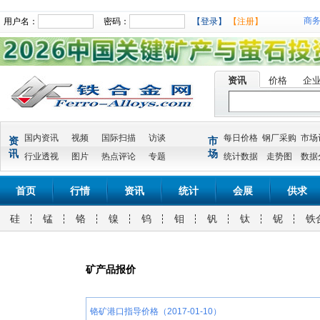
商
用户名：
密码：
【登录】
【注册】
资讯
价格
企
国内资讯
视频
国际扫描
访谈
每日价格
钢厂采购
市场
资
市
讯
场
行业透视
图片
热点评论
专题
统计数据
走势图
数据
首页
行情
资讯
统计
会展
供求
硅
锰
铬
镍
钨
钼
钒
钛
铌
铁
矿产品报价
铬矿港口指导价格（2017-01-10）