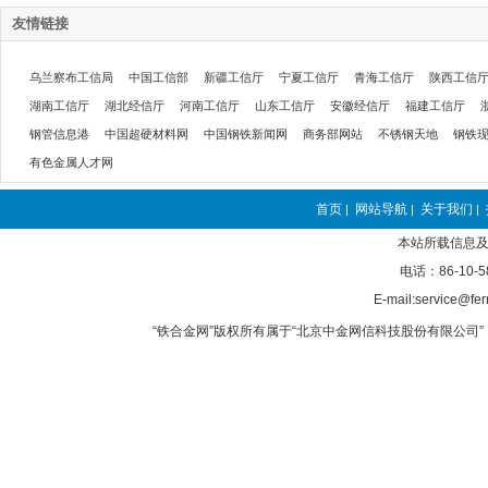
友情链接
乌兰察布工信局
中国工信部
新疆工信厅
宁夏工信厅
青海工信厅
陕西工信
湖南工信厅
湖北经信厅
河南工信厅
山东工信厅
安徽经信厅
福建工信厅
钢管信息港
中国超硬材料网
中国钢铁新闻网
商务部网站
不锈钢天地
钢铁
有色金属人才网
首页
网站导航
关于我们
|
|
|
本站所载信息及
电话：86-10-5
E-mail:service@fer
“铁合金网”版权所有属于“北京中金网信科技股份有限公司” 