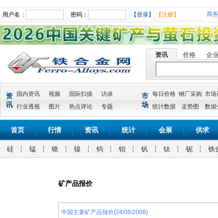
商
用户名：
密码：
【登录】
【注册】
资讯
价格
企
国内资讯
视频
国际扫描
访谈
每日价格
钢厂采购
市场
资
市
讯
场
行业透视
图片
热点评论
专题
统计数据
走势图
数据
首页
行情
资讯
统计
会展
供求
硅
锰
铬
镍
钨
钼
钒
钛
铌
铁
矿产品报价
中国主要矿产品报价(24/06/2008)