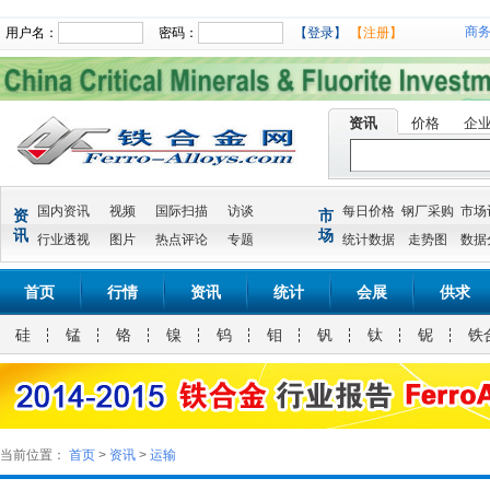
商
用户名：
密码：
【登录】
【注册】
资讯
价格
企
国内资讯
视频
国际扫描
访谈
每日价格
钢厂采购
市场
资
市
讯
场
行业透视
图片
热点评论
专题
统计数据
走势图
数据
首页
行情
资讯
统计
会展
供求
硅
锰
铬
镍
钨
钼
钒
钛
铌
铁
当前位置：
首页
>
资讯
>
运输