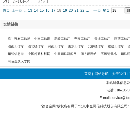
2016-03-21 13:21
首页
上一页
...
13
14
15
16
17
18
19
20
21
22
...
下一页
尾页
友情链接
乌兰察布工信局
中国工信部
新疆工信厅
宁夏工信厅
青海工信厅
陕西工信
湖南工信厅
湖北经信厅
河南工信厅
山东工信厅
安徽经信厅
福建工信厅
钢管信息港
中国超硬材料网
中国钢铁新闻网
商务部网站
不锈钢天地
钢铁
有色金属人才网
首页
网站导航
关于我们
|
|
|
本站所载信息及
电话：86-10-5
E-mail:service@fer
“铁合金网”版权所有属于“北京中金网信科技股份有限公司” 