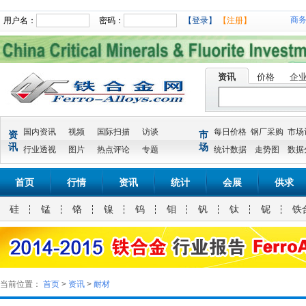
商
用户名：
密码：
【登录】
【注册】
资讯
价格
企
国内资讯
视频
国际扫描
访谈
每日价格
钢厂采购
市场
资
市
讯
场
行业透视
图片
热点评论
专题
统计数据
走势图
数据
首页
行情
资讯
统计
会展
供求
硅
锰
铬
镍
钨
钼
钒
钛
铌
铁
当前位置：
首页
>
资讯
>
耐材