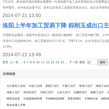
7月16日，黔东南州项目观摩会观摩组一行来到黄平县工业区富城实业公司观摩该
等州领导，全州各县县委书记、县长以及各县工业园区管委会主任、副主任等领导
2014-07-21 13:50
洛阳上半年加工贸易下降 棕刚玉成出口
中国铁合金网讯：洛阳市外贸进出口一般贸易小幅增长，加工贸易大幅下降。上半年一
市进出口总值的86.8%。加工贸易进出口3.3亿元，下降79.1%，占全市进出口总值
12.8%。
2014-07-21 13:49
首页
上一页
...
6
7
8
9
10
11
12
13
14
15
...
下一页
尾页
友情链接
乌兰察布工信局
中国工信部
新疆工信厅
宁夏工信厅
青海工信厅
陕西工信
湖南工信厅
湖北经信厅
河南工信厅
山东工信厅
安徽经信厅
福建工信厅
钢管信息港
中国超硬材料网
中国钢铁新闻网
商务部网站
不锈钢天地
钢铁
有色金属人才网