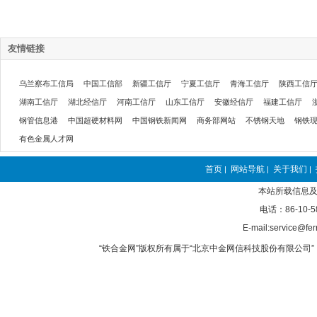
友情链接
乌兰察布工信局
中国工信部
新疆工信厅
宁夏工信厅
青海工信厅
陕西工信
湖南工信厅
湖北经信厅
河南工信厅
山东工信厅
安徽经信厅
福建工信厅
钢管信息港
中国超硬材料网
中国钢铁新闻网
商务部网站
不锈钢天地
钢铁
有色金属人才网
首页
网站导航
关于我们
|
|
|
本站所载信息及
电话：86-10-5
E-mail:service@fer
“铁合金网”版权所有属于“北京中金网信科技股份有限公司” 