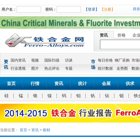
商
用户名：
密码：
【登录】
【注册】
资讯
价格
企
国内资讯
视频
国际扫描
访谈
每日价格
钢厂采购
市场
资
市
讯
场
行业透视
图片
热点评论
专题
统计数据
走势图
数据
首页
行情
资讯
统计
会展
供求
硅
锰
铬
镍
钨
钼
钒
钛
铌
铁
当前位置：
首页
>
资讯
>
耐材