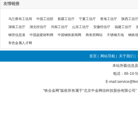
友情链接
乌兰察布工信局
中国工信部
新疆工信厅
宁夏工信厅
青海工信厅
陕西工信
湖南工信厅
湖北经信厅
河南工信厅
山东工信厅
安徽经信厅
福建工信厅
钢管信息港
中国超硬材料网
中国钢铁新闻网
商务部网站
不锈钢天地
钢铁
有色金属人才网
首页
网站导航
关于我们
|
|
|
本站所载信息及
电话：86-10-5
E-mail:service@fer
“铁合金网”版权所有属于“北京中金网信科技股份有限公司” 