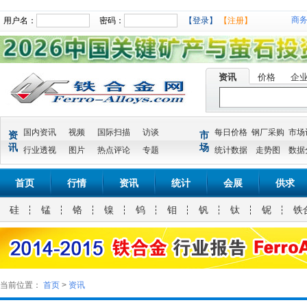
商
用户名：
密码：
【登录】
【注册】
资讯
价格
企
国内资讯
视频
国际扫描
访谈
每日价格
钢厂采购
市场
资
市
讯
场
行业透视
图片
热点评论
专题
统计数据
走势图
数据
首页
行情
资讯
统计
会展
供求
硅
锰
铬
镍
钨
钼
钒
钛
铌
铁
当前位置：
首页
>
资讯