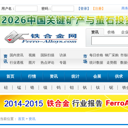
商
用户名：
密码：
【登录】
【注册】
资讯
价格
企
国内资讯
视频
国际扫描
访谈
每日价格
钢厂采购
市场
资
市
讯
场
行业透视
图片
热点评论
专题
统计数据
走势图
数据
首页
行情
资讯
统计
会展
供求
硅
锰
铬
镍
钨
钼
钒
钛
铌
铁
当前位置：
首页
>
资讯