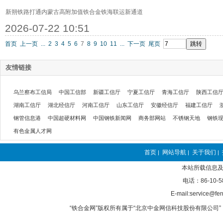
新朔铁路打通内蒙古高附加值铁合金铁海联运新通道
2026-07-22 10:51
首页
上一页
...
2
3
4
5
6
7
8
9
10
11
...
下一页
尾页
友情链接
乌兰察布工信局
中国工信部
新疆工信厅
宁夏工信厅
青海工信厅
陕西工信
湖南工信厅
湖北经信厅
河南工信厅
山东工信厅
安徽经信厅
福建工信厅
钢管信息港
中国超硬材料网
中国钢铁新闻网
商务部网站
不锈钢天地
钢铁
有色金属人才网
首页
网站导航
关于我们
|
|
|
本站所载信息及
电话：86-10-5
E-mail:service@fer
“铁合金网”版权所有属于“北京中金网信科技股份有限公司” 