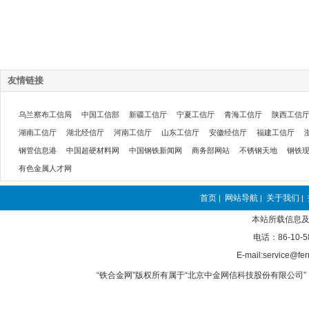
友情链接
乌兰察布工信局
中国工信部
新疆工信厅
宁夏工信厅
青海工信厅
陕西工信
湖南工信厅
湖北经信厅
河南工信厅
山东工信厅
安徽经信厅
福建工信厅
钢管信息港
中国超硬材料网
中国钢铁新闻网
商务部网站
不锈钢天地
钢铁
有色金属人才网
首页
网站导航
关于我们
|
|
|
本站所载信息及
电话：86-10-5
E-mail:service@fer
“铁合金网”版权所有属于“北京中金网信科技股份有限公司” 