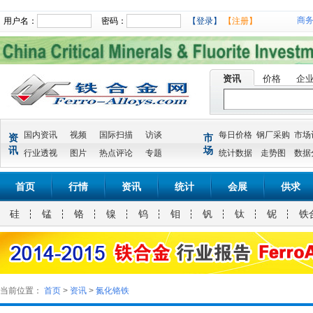
商
用户名：
密码：
【登录】
【注册】
资讯
价格
企
国内资讯
视频
国际扫描
访谈
每日价格
钢厂采购
市场
资
市
讯
场
行业透视
图片
热点评论
专题
统计数据
走势图
数据
首页
行情
资讯
统计
会展
供求
硅
锰
铬
镍
钨
钼
钒
钛
铌
铁
当前位置：
首页
>
资讯
>
氮化铬铁