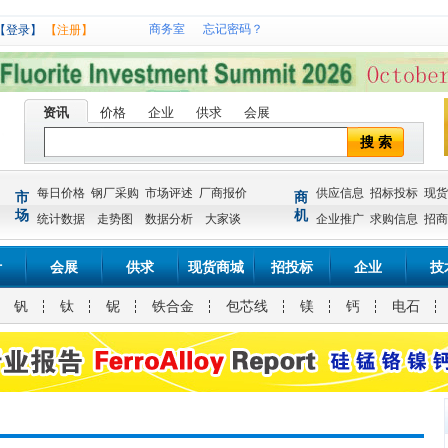
商务室
忘记密码？
【登录】
【注册】
资讯
价格
企业
供求
会展
搜 索
每日价格
钢厂采购
市场评述
厂商报价
供应信息
招标投标
现货
市
商
场
机
统计数据
走势图
数据分析
大家谈
企业推广
求购信息
招商
计
会展
供求
现货商城
招投标
企业
技
钒
钛
铌
铁合金
包芯线
镁
钙
电石