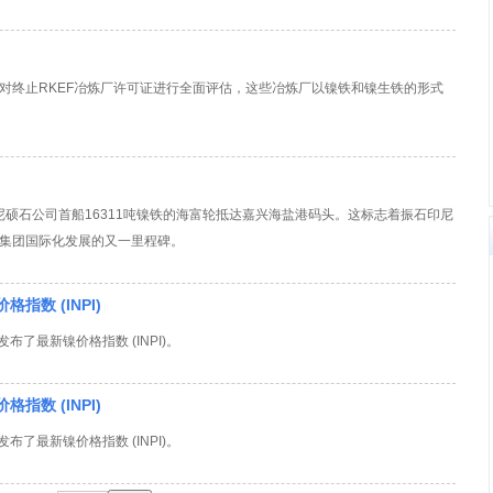
对终止RKEF冶炼厂许可证进行全面评估，这些冶炼厂以镍铁和镍生铁的形式
印尼硕石公司首船16311吨镍铁的海富轮抵达嘉兴海盐港码头。这标志着振石印尼
集团国际化发展的又一里程碑。
指数 (INPI)
 发布了最新镍价格指数 (INPI)。
指数 (INPI)
 发布了最新镍价格指数 (INPI)。