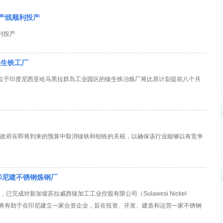
F产线顺利投产
利投产
的镍生铁工厂
ss 宣布其位于印度尼西亚哈马黑拉群岛工业园区的镍生铁冶炼厂将比原计划提前八个月
敦促政府在即将到来的预算中取消镍铁和钼铁的关税，以确保该行业能够以有竞争
印尼建不锈钢炼钢厂
.）表示，已完成对新加坡苏拉威西镍加工工业控股有限公司（Sulawesi Nickel
s Pte）的收购。这将有助于在印尼建立一家合资企业，旨在投资、开发、建造和运营一家不锈钢