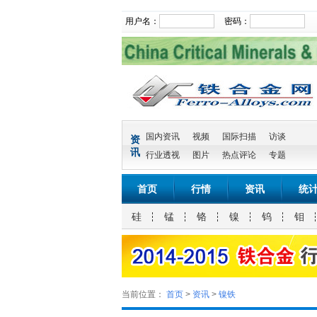
用户名：
密码：
国内资讯
视频
国际扫描
访谈
资
讯
行业透视
图片
热点评论
专题
首页
行情
资讯
统
硅
锰
铬
镍
钨
钼
当前位置：
首页
>
资讯
>
镍铁