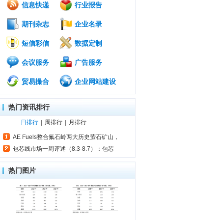
信息快递
行业报告
期刊杂志
企业名录
短信彩信
数据定制
会议服务
广告服务
贸易撮合
企业网站建设
热门资讯排行
日排行
|
周排行
|
月排行
AE Fuels整合氟石岭两大历史萤石矿山，
包芯线市场一周评述（8.3-8.7）：包芯
热门图片