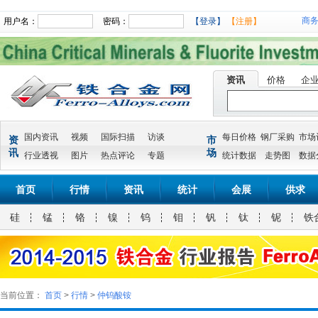
商
用户名：
密码：
【登录】
【注册】
资讯
价格
企
国内资讯
视频
国际扫描
访谈
每日价格
钢厂采购
市场
资
市
讯
场
行业透视
图片
热点评论
专题
统计数据
走势图
数据
首页
行情
资讯
统计
会展
供求
硅
锰
铬
镍
钨
钼
钒
钛
铌
铁
当前位置：
首页
>
行情
>
仲钨酸铵