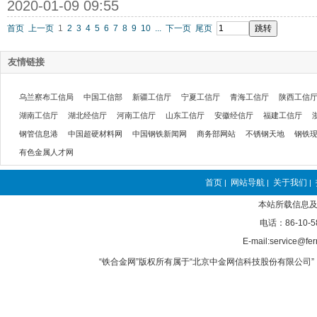
2020-01-09 09:55
首页
上一页
1
2
3
4
5
6
7
8
9
10
...
下一页
尾页
友情链接
乌兰察布工信局
中国工信部
新疆工信厅
宁夏工信厅
青海工信厅
陕西工信
湖南工信厅
湖北经信厅
河南工信厅
山东工信厅
安徽经信厅
福建工信厅
钢管信息港
中国超硬材料网
中国钢铁新闻网
商务部网站
不锈钢天地
钢铁
有色金属人才网
首页
网站导航
关于我们
|
|
|
本站所载信息及
电话：86-10-5
E-mail:service@fer
“铁合金网”版权所有属于“北京中金网信科技股份有限公司” 