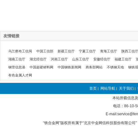
友情链接
乌兰察布工信局
中国工信部
新疆工信厅
宁夏工信厅
青海工信厅
陕西工信
湖南工信厅
湖北经信厅
河南工信厅
山东工信厅
安徽经信厅
福建工信厅
钢管信息港
中国超硬材料网
中国钢铁新闻网
商务部网站
不锈钢天地
钢铁
有色金属人才网
首页
网站导航
关于我们
|
|
|
本站所载信息及
电话：86-10-5
E-mail:service@fer
“铁合金网”版权所有属于“北京中金网信科技股份有限公司” 