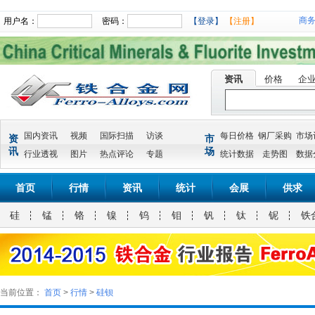
商
用户名：
密码：
【登录】
【注册】
资讯
价格
企
国内资讯
视频
国际扫描
访谈
每日价格
钢厂采购
市场
资
市
讯
场
行业透视
图片
热点评论
专题
统计数据
走势图
数据
首页
行情
资讯
统计
会展
供求
硅
锰
铬
镍
钨
钼
钒
钛
铌
铁
当前位置：
首页
>
行情
>
硅钡