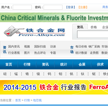
商
用户名：
密码：
【登录】
【注册】
资讯
价格
企
国内资讯
视频
国际扫描
访谈
每日价格
钢厂采购
市场
资
市
讯
场
行业透视
图片
热点评论
专题
统计数据
走势图
数据
首页
行情
资讯
统计
会展
供求
硅
锰
铬
镍
钨
钼
钒
钛
铌
铁
当前位置：
首页
>
行情
>
包芯线