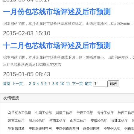
一月份包芯线市场评述及后市预测
据本网站了解，本月金属钙市场价格基本维持稳定。山西河南地区，Ca 98%min，0
2015-02-03 15:10
十二月包芯线市场评述及后市预测
据本网站了解，本月金属钙市场价格继续下调，但下降幅度较小。山西河南地区，Ca 9
出厂含税价格逐渐从19200元/吨左右
2015-01-05 08:43
首页
上一页
...
2
3
4
5
6
7
8
9
10
11
下一页
尾页
友情链接
乌兰察布工信局
中国工信部
新疆工信厅
宁夏工信厅
青海工信厅
陕西工信
湖南工信厅
湖北经信厅
河南工信厅
山东工信厅
安徽经信厅
福建工信厅
钢管信息港
中国超硬材料网
中国钢铁新闻网
商务部网站
不锈钢天地
钢铁