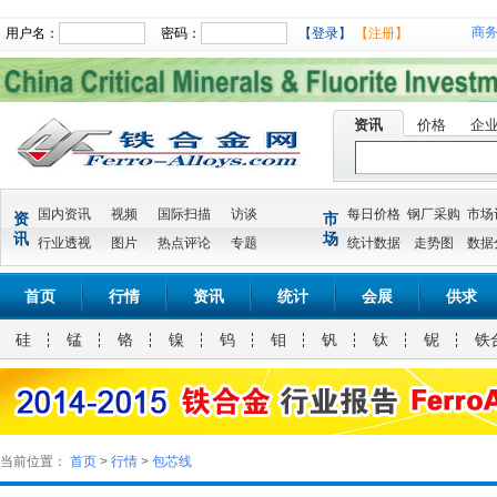
商
用户名：
密码：
【登录】
【注册】
资讯
价格
企
国内资讯
视频
国际扫描
访谈
每日价格
钢厂采购
市场
资
市
讯
场
行业透视
图片
热点评论
专题
统计数据
走势图
数据
首页
行情
资讯
统计
会展
供求
硅
锰
铬
镍
钨
钼
钒
钛
铌
铁
当前位置：
首页
>
行情
>
包芯线