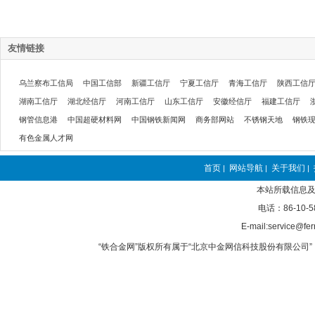
友情链接
乌兰察布工信局
中国工信部
新疆工信厅
宁夏工信厅
青海工信厅
陕西工信
湖南工信厅
湖北经信厅
河南工信厅
山东工信厅
安徽经信厅
福建工信厅
钢管信息港
中国超硬材料网
中国钢铁新闻网
商务部网站
不锈钢天地
钢铁
有色金属人才网
首页
网站导航
关于我们
|
|
|
本站所载信息及
电话：86-10-5
E-mail:service@fer
“铁合金网”版权所有属于“北京中金网信科技股份有限公司” 