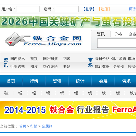
商
用户名：
密码：
【登录】
【注册】
资讯
价格
企
国内资讯
视频
国际扫描
访谈
每日价格
钢厂采购
市场
资
市
讯
场
行业透视
图片
热点评论
专题
统计数据
走势图
数据
首页
行情
资讯
统计
会展
供求
硅
锰
铬
镍
钨
钼
钒
钛
铌
铁
当前位置：
首页
>
行情
>
金属钙