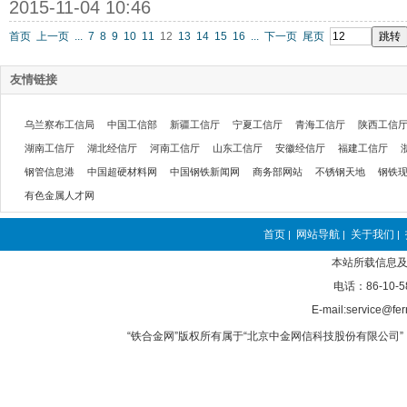
2015-11-04 10:46
首页
上一页
...
7
8
9
10
11
12
13
14
15
16
...
下一页
尾页
友情链接
乌兰察布工信局
中国工信部
新疆工信厅
宁夏工信厅
青海工信厅
陕西工信
湖南工信厅
湖北经信厅
河南工信厅
山东工信厅
安徽经信厅
福建工信厅
钢管信息港
中国超硬材料网
中国钢铁新闻网
商务部网站
不锈钢天地
钢铁
有色金属人才网
首页
网站导航
关于我们
|
|
|
本站所载信息及
电话：86-10-5
E-mail:service@fer
“铁合金网”版权所有属于“北京中金网信科技股份有限公司” 